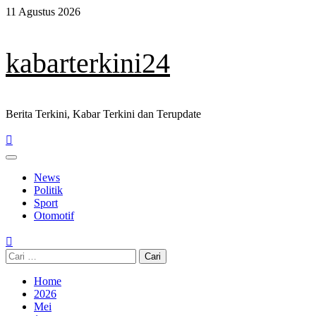
Skip
11 Agustus 2026
to
content
kabarterkini24
Berita Terkini, Kabar Terkini dan Terupdate
Primary
Menu
News
Politik
Sport
Otomotif
Cari
untuk:
Home
2026
Mei