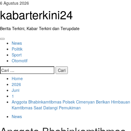
Skip
6 Agustus 2026
to
kabarterkini24
content
Berita Terkini, Kabar Terkini dan Terupdate
Primary
News
Menu
Politik
Sport
Otomotif
Cari
untuk:
Home
2026
Juni
1
Anggota Bhabinkamtibmas Polsek Cimenyan Berikan Himbauan
Kamtibmas Saat Datangi Pemukiman
News
Anggota Bhabinkamtibmas