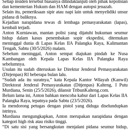
Setiap insiden tersebut biasanya ditindaklanjuti oleh pihak kepolisian
dan kementerian Hukum dan HAM dengan autopsi jenazah.
Selain itu, pemeriksaan sipir atau napi lain untuk menyelidiki unsur
pidana di baliknya.
Kejadian narapidana tewas di lembaga pemasyarakatan (lapas),
kembali terjadi.
Anton Kurniawan, mantan polisi yang dijatuhi hukuman seumur
hidup dalam kasus penembakan sopir ekspedisi, ditemukan
meninggal dunia di Lapas Kelas IIA Palangka Raya, Kalimantan
Tengah, Sabtu (30/5/2026) malam.
Sebelum meninggal, Anton sempat diajukan pindah ke Nusa
Kambangan oleh Kepala Lapas Kelas IIA Palangka Raya
sebelumnya.
Usulan itu sudah diteruskan ke Direktur Jenderal Pemasyarakatan
(Dirjenpas) RI beberapa bulan lalu.
“Sudah ada itu suratnya,” kata Kepala Kantor Wilayah (Kanwil)
Direktorat Jenderal Pemasyarakatan (Ditjenpas) Kalteng, I Putu
Murdiana, Senin (25/5/2026), dilansir TribunKalteng.com.
Belum lama ini, Anton bahkan mencoba kabur dari Lapas Kelas IIA
Palangka Raya, tepatnya pada Sabtu (23/5/2026).
Ia mendorong petugas dengan pistol yang diduga diselundupkan
istrinya.
Murdiana mengungkapkan, Anton merupakan narapidana dengan
kategori high risk atau risiko tinggi.
“Di satu sisi yang bersangkutan menjalani pidana seumur hidup,