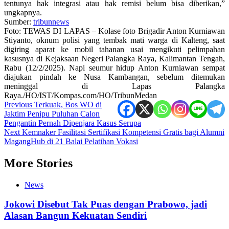
tentunya hak integrasi atau hak remisi belum bisa diberikan,”
ungkapnya.
Sumber:
tribunnews
Foto: TEWAS DI LAPAS – Kolase foto Brigadir Anton Kurniawan
Stiyanto, oknum polisi yang tembak mati warga di Kalteng, saat
digiring aparat ke mobil tahanan usai mengikuti pelimpahan
kasusnya di Kejaksaan Negeri Palangka Raya, Kalimantan Tengah,
Rabu (12/2/2025). Napi seumur hidup Anton Kurniawan sempat
diajukan pindah ke Nusa Kambangan, sebelum ditemukan
meninggal di Lapas Palangka
Raya./HO/IST/Kompas.com/HO/TribunMedan
Post
Previous
Terkuak, Bos WO di
Jaktim Penipu Puluhan Calon
navigation
Pengantin Pernah Dipenjara Kasus Serupa
Next
Kemnaker Fasilitasi Sertifikasi Kompetensi Gratis bagi Alumni
MagangHub di 21 Balai Pelatihan Vokasi
More Stories
News
Jokowi Disebut Tak Puas dengan Prabowo, jadi
Alasan Bangun Kekuatan Sendiri