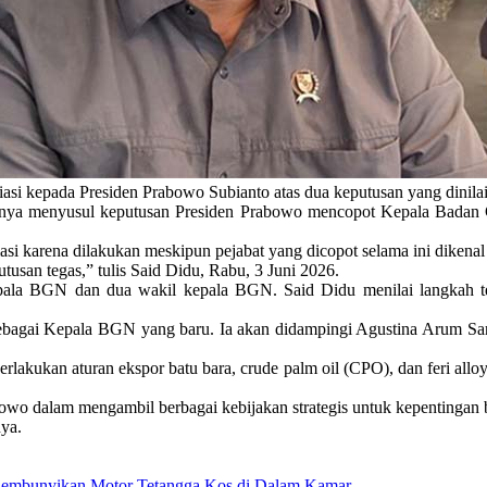
si kepada Presiden Prabowo Subianto atas dua keputusan yang dinila
sialnya menyusul keputusan Presiden Prabowo mencopot Kepala Badan
si karena dilakukan meskipun pejabat yang dicopot selama ini dikenal
tusan tegas,” tulis Said Didu, Rabu, 3 Juni 2026.
pala BGN dan dua wakil kepala BGN. Said Didu menilai langkah t
ebagai Kepala BGN yang baru. Ia akan didampingi Agustina Arum Sar
rlakukan aturan ekspor batu bara, crude palm oil (CPO), dan feri allo
bowo dalam mengambil berbagai kebijakan strategis untuk kepentingan 
nya.
embunyikan Motor Tetangga Kos di Dalam Kamar