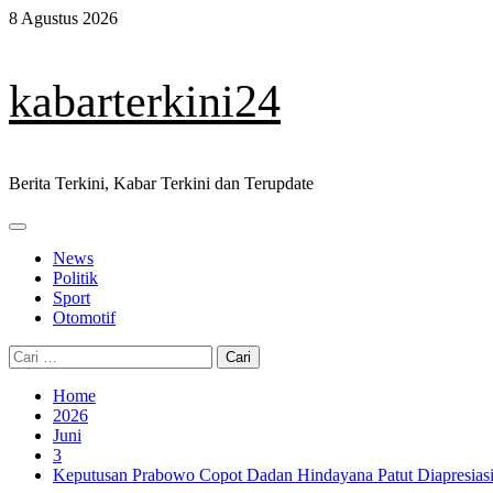
Skip
8 Agustus 2026
to
content
kabarterkini24
Berita Terkini, Kabar Terkini dan Terupdate
Primary
Menu
News
Politik
Sport
Otomotif
Cari
untuk:
Home
2026
Juni
3
Keputusan Prabowo Copot Dadan Hindayana Patut Diapresias