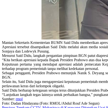
Mantan Sekretaris Kementerian BUMN Said Didu memberikan apresia
Apresiasi tersebut disampaikan Said Didu melalui akun media so
Sonjaya dan Lodewyk Pusung.
Menurut Said Didu, langkah pergantian pimpinan BGN patut diapresia
“Kita berikan apresiasi kepada Bapak Presiden Prabowo atas dua kepu
Keputusan pertama yang mendapat apresiasi adalah pemecatan Ke
terhadap program pemerintah tanpa melihat kedekatan personal.
Sebagai pengganti, Presiden Prabowo menunjuk Nanik S. Deyang s
BGN.
Selain itu, Said Didu juga mengapresiasi keputusan pemerintah membe
perlawanan keras dari kelompok oligarki.
Said Didu berharap ketegasan serupa terus ditunjukkan Presiden Pra
“Lanjutkan langkah tegas lainnya untuk perbaikan bangsa,” pungkas
Sumber:
rmol
Foto: Dadan Hindayana (Foto: RMOL/Abdul Rouf Ade Segun)
Previous
Terekam CCTV, Mahasiswa di Karawang Ditangkap Usai S