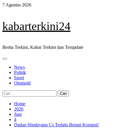
Skip
7 Agustus 2026
to
content
kabarterkini24
Berita Terkini, Kabar Terkini dan Terupdate
Primary
Menu
News
Politik
Sport
Otomotif
Cari
untuk:
Home
2026
Juni
4
Dadan Hindayana Cs Terlalu Berani Korupsi!