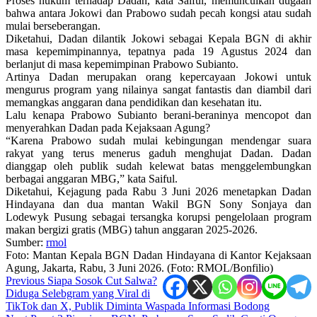
Proses hukum terhadap Dadan, kata Saiful, memunculkan dugaan
bahwa antara Jokowi dan Prabowo sudah pecah kongsi atau sudah
mulai berseberangan.
Diketahui, Dadan dilantik Jokowi sebagai Kepala BGN di akhir
masa kepemimpinannya, tepatnya pada 19 Agustus 2024 dan
berlanjut di masa kepemimpinan Prabowo Subianto.
Artinya Dadan merupakan orang kepercayaan Jokowi untuk
mengurus program yang nilainya sangat fantastis dan diambil dari
memangkas anggaran dana pendidikan dan kesehatan itu.
Lalu kenapa Prabowo Subianto berani-beraninya mencopot dan
menyerahkan Dadan pada Kejaksaan Agung?
“Karena Prabowo sudah mulai kebingungan mendengar suara
rakyat yang terus menerus gaduh menghujat Dadan. Dadan
dianggap oleh publik sudah kelewat batas menggelembungkan
berbagai anggaran MBG,” kata Saiful.
Diketahui, Kejagung pada Rabu 3 Juni 2026 menetapkan Dadan
Hindayana dan dua mantan Wakil BGN Sony Sonjaya dan
Lodewyk Pusung sebagai tersangka korupsi pengelolaan program
makan bergizi gratis (MBG) tahun anggaran 2025-2026.
Sumber:
rmol
Foto: Mantan Kepala BGN Dadan Hindayana di Kantor Kejaksaan
Agung, Jakarta, Rabu, 3 Juni 2026. (Foto: RMOL/Bonfilio)
Post
Previous
Siapa Sosok Cut Salwa?
Diduga Selebgram yang Viral di
navigation
TikTok dan X, Publik Diminta Waspada Informasi Bodong