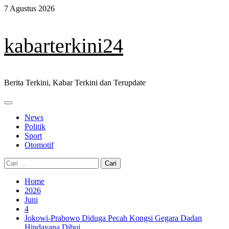
Skip
7 Agustus 2026
to
content
kabarterkini24
Berita Terkini, Kabar Terkini dan Terupdate
Primary
Menu
News
Politik
Sport
Otomotif
Cari
untuk:
Home
2026
Juni
4
Jokowi-Prabowo Diduga Pecah Kongsi Gegara Dadan
Hindayana Dibui