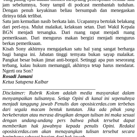
jam sebelumnya, Sony tampil di podcast membantah tuduhan.
Dengan penuh keyakinan beliau bersumpah dan menegaskan
dirinya tidak terlibat.
Satu jam kemudian nasib berkata lain. Ucapannya bertolak belakang
dari peel-nya. Mulut malaikat, kelakuan setan. Dari Wakil Kepala
BGN menjadi tersangka. Dari ruang rapat menjadi ruang
pemeriksaan. Dari mengurus makan bergizi menjadi mengurus
berkas pemeriksaan.
Kisah Sony akhirnya mengajarkan satu hal yang sangat berharga
bagi bangsa ini. Jabatan tinggi ternyata bukan sayap malaikat.
Pangkat besar bukan jimat anti-borgol. Setinggi apa pun seseorang
terbang, kalau hukum memanggil, akhirnya tetap harus mendarat.
Ngerti ora Son?
Rosadi Jamani
Ketua Satupena Kalbar
______________________________________
Disclaimer: Rubrik Kolom adalah media masyarakat dalam
menyampaikan tulisannya. Setiap Opini di kanal ini sepenuhnya
menjadi tanggung jawab Penulis dan oposisicerdas.com terbebas
dari segala macam bentuk tuntutan. Jika ada pihak yang
berkeberatan atau merasa dirugikan dengan tulisan ini maka sesuai
dengan undang-undang pers bahwa pihak tersebut dapat
memberikan hak jawabnya kepada penulis Opini. Redaksi
oposisicerdas.com akan menayangkan tulisan tersebut secara
berimbang sebagai bagian dari hak jawab.