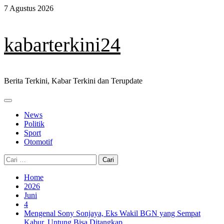
Skip
7 Agustus 2026
to
content
kabarterkini24
Berita Terkini, Kabar Terkini dan Terupdate
Primary
Menu
News
Politik
Sport
Otomotif
Cari
untuk:
Home
2026
Juni
4
Mengenal Sony Sonjaya, Eks Wakil BGN yang Sempat
Kabur, Untung Bisa Ditangkap