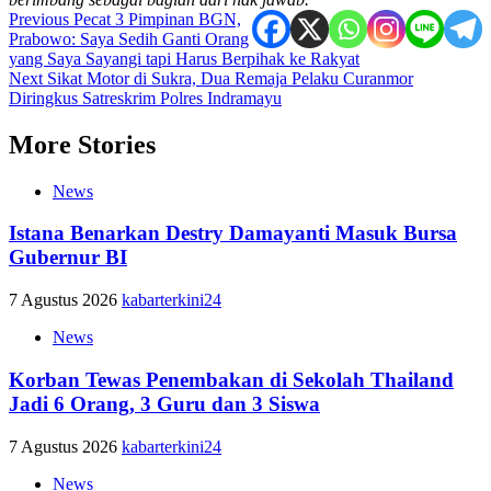
Post
Previous
Pecat 3 Pimpinan BGN,
Prabowo: Saya Sedih Ganti Orang
navigation
yang Saya Sayangi tapi Harus Berpihak ke Rakyat
Next
Sikat Motor di Sukra, Dua Remaja Pelaku Curanmor
Diringkus Satreskrim Polres Indramayu
More Stories
News
Istana Benarkan Destry Damayanti Masuk Bursa
Gubernur BI
7 Agustus 2026
kabarterkini24
News
Korban Tewas Penembakan di Sekolah Thailand
Jadi 6 Orang, 3 Guru dan 3 Siswa
7 Agustus 2026
kabarterkini24
News