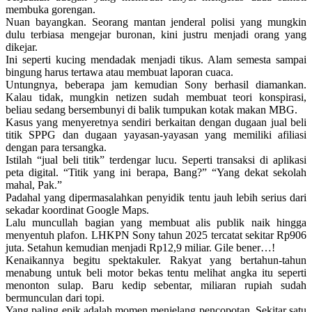
membuka gorengan.
Nuan bayangkan. Seorang mantan jenderal polisi yang mungkin
dulu terbiasa mengejar buronan, kini justru menjadi orang yang
dikejar.
Ini seperti kucing mendadak menjadi tikus. Alam semesta sampai
bingung harus tertawa atau membuat laporan cuaca.
Untungnya, beberapa jam kemudian Sony berhasil diamankan.
Kalau tidak, mungkin netizen sudah membuat teori konspirasi,
beliau sedang bersembunyi di balik tumpukan kotak makan MBG.
Kasus yang menyeretnya sendiri berkaitan dengan dugaan jual beli
titik SPPG dan dugaan yayasan-yayasan yang memiliki afiliasi
dengan para tersangka.
Istilah “jual beli titik” terdengar lucu. Seperti transaksi di aplikasi
peta digital. “Titik yang ini berapa, Bang?” “Yang dekat sekolah
mahal, Pak.”
Padahal yang dipermasalahkan penyidik tentu jauh lebih serius dari
sekadar koordinat Google Maps.
Lalu muncullah bagian yang membuat alis publik naik hingga
menyentuh plafon. LHKPN Sony tahun 2025 tercatat sekitar Rp906
juta. Setahun kemudian menjadi Rp12,9 miliar. Gile bener…!
Kenaikannya begitu spektakuler. Rakyat yang bertahun-tahun
menabung untuk beli motor bekas tentu melihat angka itu seperti
menonton sulap. Baru kedip sebentar, miliaran rupiah sudah
bermunculan dari topi.
Yang paling epik adalah momen menjelang pencopotan. Sekitar satu