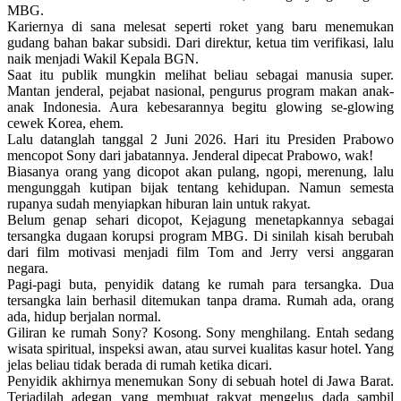
MBG.
Kariernya di sana melesat seperti roket yang baru menemukan
gudang bahan bakar subsidi. Dari direktur, ketua tim verifikasi, lalu
naik menjadi Wakil Kepala BGN.
Saat itu publik mungkin melihat beliau sebagai manusia super.
Mantan jenderal, pejabat nasional, pengurus program makan anak-
anak Indonesia. Aura kebesarannya begitu glowing se-glowing
cewek Korea, ehem.
Lalu datanglah tanggal 2 Juni 2026. Hari itu Presiden Prabowo
mencopot Sony dari jabatannya. Jenderal dipecat Prabowo, wak!
Biasanya orang yang dicopot akan pulang, ngopi, merenung, lalu
mengunggah kutipan bijak tentang kehidupan. Namun semesta
rupanya sudah menyiapkan hiburan lain untuk rakyat.
Belum genap sehari dicopot, Kejagung menetapkannya sebagai
tersangka dugaan korupsi program MBG. Di sinilah kisah berubah
dari film motivasi menjadi film Tom and Jerry versi anggaran
negara.
Pagi-pagi buta, penyidik datang ke rumah para tersangka. Dua
tersangka lain berhasil ditemukan tanpa drama. Rumah ada, orang
ada, hidup berjalan normal.
Giliran ke rumah Sony? Kosong. Sony menghilang. Entah sedang
wisata spiritual, inspeksi awan, atau survei kualitas kasur hotel. Yang
jelas beliau tidak berada di rumah ketika dicari.
Penyidik akhirnya menemukan Sony di sebuah hotel di Jawa Barat.
Terjadilah adegan yang membuat rakyat mengelus dada sambil