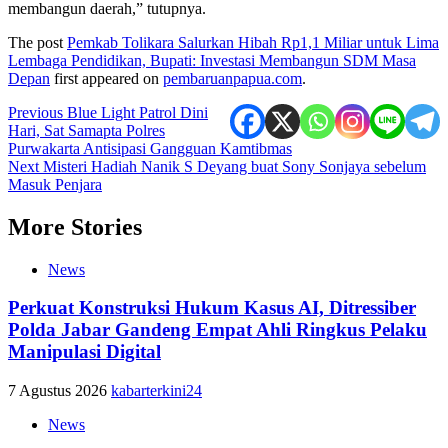
membangun daerah,” tutupnya.
The post
Pemkab Tolikara Salurkan Hibah Rp1,1 Miliar untuk Lima
Lembaga Pendidikan, Bupati: Investasi Membangun SDM Masa
Depan
first appeared on
pembaruanpapua.com
.
Post
Previous
Blue Light Patrol Dini
Hari, Sat Samapta Polres
navigation
Purwakarta Antisipasi Gangguan Kamtibmas
Next
Misteri Hadiah Nanik S Deyang buat Sony Sonjaya sebelum
Masuk Penjara
More Stories
News
Perkuat Konstruksi Hukum Kasus AI, Ditressiber
Polda Jabar Gandeng Empat Ahli Ringkus Pelaku
Manipulasi Digital
7 Agustus 2026
kabarterkini24
News