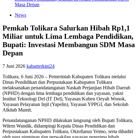
Masa Depan
News
Pemkab Tolikara Salurkan Hibah Rp1,1
Miliar untuk Lima Lembaga Pendidikan,
Bupati: Investasi Membangun SDM Masa
Depan
7 Juni 2026
kabarterkini24
Tolikara, 6 Juni 2026 – Pemerintah Kabupaten Tolikara melalui
Dinas Pendidikan dan Perpustakaan Kabupaten Tolikara
melaksanakan penandatanganan Naskah Perjanjian Hibah Daerah
(NPHD) dengan lima lembaga pendidikan dan yayasan, yakni
Institut Teknologi Del (IT Del), Yayasan Kuben Oeyah Wonok,
Yayasan Pelayanan Injil (Yapelin), Yayasan YPPGI, dan Sekolah
Alkitab Mamit.
Penandatanganan NPHD dilakukan langsung oleh Bupati Tolikara,
Wilem Wandik, didampingi Kepala Dinas Pendidikan dan
Perpustakaan Kabupaten Tolikara, Oktofianus Yeimo, serta dihadiri
oleh para pimpinan dan perwakilan yayasan penerima hibah.