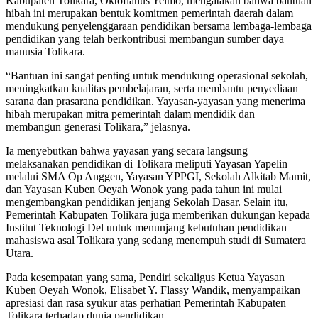
Kabupaten Tolikara, Oktofianus Yeimo, mengatakan bahwa bantuan
hibah ini merupakan bentuk komitmen pemerintah daerah dalam
mendukung penyelenggaraan pendidikan bersama lembaga-lembaga
pendidikan yang telah berkontribusi membangun sumber daya
manusia Tolikara.
“Bantuan ini sangat penting untuk mendukung operasional sekolah,
meningkatkan kualitas pembelajaran, serta membantu penyediaan
sarana dan prasarana pendidikan. Yayasan-yayasan yang menerima
hibah merupakan mitra pemerintah dalam mendidik dan
membangun generasi Tolikara,” jelasnya.
Ia menyebutkan bahwa yayasan yang secara langsung
melaksanakan pendidikan di Tolikara meliputi Yayasan Yapelin
melalui SMA Op Anggen, Yayasan YPPGI, Sekolah Alkitab Mamit,
dan Yayasan Kuben Oeyah Wonok yang pada tahun ini mulai
mengembangkan pendidikan jenjang Sekolah Dasar. Selain itu,
Pemerintah Kabupaten Tolikara juga memberikan dukungan kepada
Institut Teknologi Del untuk menunjang kebutuhan pendidikan
mahasiswa asal Tolikara yang sedang menempuh studi di Sumatera
Utara.
Pada kesempatan yang sama, Pendiri sekaligus Ketua Yayasan
Kuben Oeyah Wonok, Elisabet Y. Flassy Wandik, menyampaikan
apresiasi dan rasa syukur atas perhatian Pemerintah Kabupaten
Tolikara terhadap dunia pendidikan.