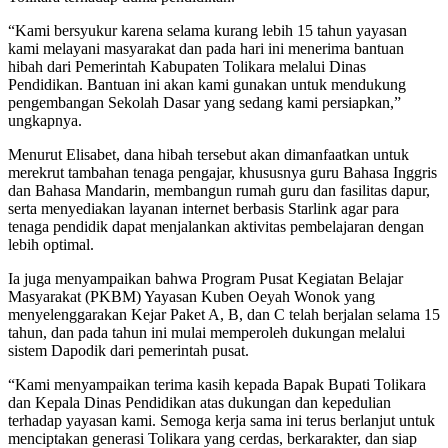
“Kami bersyukur karena selama kurang lebih 15 tahun yayasan
kami melayani masyarakat dan pada hari ini menerima bantuan
hibah dari Pemerintah Kabupaten Tolikara melalui Dinas
Pendidikan. Bantuan ini akan kami gunakan untuk mendukung
pengembangan Sekolah Dasar yang sedang kami persiapkan,”
ungkapnya.
Menurut Elisabet, dana hibah tersebut akan dimanfaatkan untuk
merekrut tambahan tenaga pengajar, khususnya guru Bahasa Inggris
dan Bahasa Mandarin, membangun rumah guru dan fasilitas dapur,
serta menyediakan layanan internet berbasis Starlink agar para
tenaga pendidik dapat menjalankan aktivitas pembelajaran dengan
lebih optimal.
Ia juga menyampaikan bahwa Program Pusat Kegiatan Belajar
Masyarakat (PKBM) Yayasan Kuben Oeyah Wonok yang
menyelenggarakan Kejar Paket A, B, dan C telah berjalan selama 15
tahun, dan pada tahun ini mulai memperoleh dukungan melalui
sistem Dapodik dari pemerintah pusat.
“Kami menyampaikan terima kasih kepada Bapak Bupati Tolikara
dan Kepala Dinas Pendidikan atas dukungan dan kepedulian
terhadap yayasan kami. Semoga kerja sama ini terus berlanjut untuk
menciptakan generasi Tolikara yang cerdas, berkarakter, dan siap