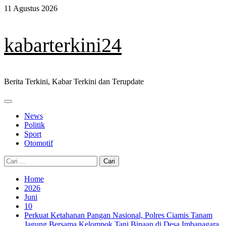
Skip
11 Agustus 2026
to
content
kabarterkini24
Berita Terkini, Kabar Terkini dan Terupdate
Primary
Menu
News
Politik
Sport
Otomotif
Cari
untuk:
Home
2026
Juni
10
Perkuat Ketahanan Pangan Nasional, Polres Ciamis Tanam
Jagung Bersama Kelompok Tani Binaan di Desa Imbanagara