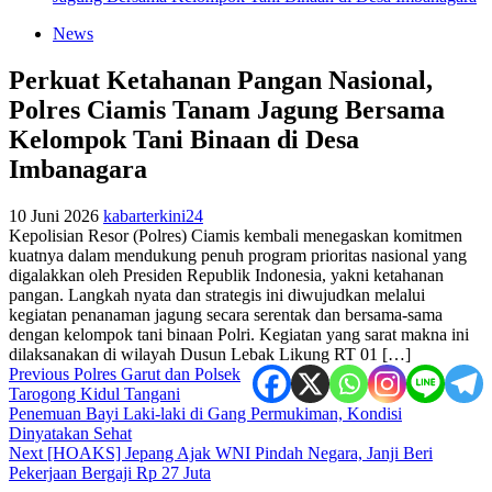
News
Perkuat Ketahanan Pangan Nasional,
Polres Ciamis Tanam Jagung Bersama
Kelompok Tani Binaan di Desa
Imbanagara
10 Juni 2026
kabarterkini24
Kepolisian Resor (Polres) Ciamis kembali menegaskan komitmen
kuatnya dalam mendukung penuh program prioritas nasional yang
digalakkan oleh Presiden Republik Indonesia, yakni ketahanan
pangan. Langkah nyata dan strategis ini diwujudkan melalui
kegiatan penanaman jagung secara serentak dan bersama-sama
dengan kelompok tani binaan Polri. Kegiatan yang sarat makna ini
dilaksanakan di wilayah Dusun Lebak Likung RT 01 […]
Post
Previous
Polres Garut dan Polsek
Tarogong Kidul Tangani
navigation
Penemuan Bayi Laki-laki di Gang Permukiman, Kondisi
Dinyatakan Sehat
Next
[HOAKS] Jepang Ajak WNI Pindah Negara, Janji Beri
Pekerjaan Bergaji Rp 27 Juta