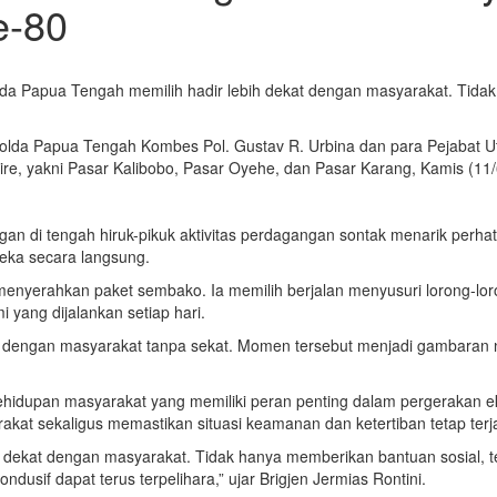
e-80
a Papua Tengah memilih hadir lebih dekat dengan masyarakat. Tidak
polda Papua Tengah Kombes Pol. Gustav R. Urbina dan para Pejabat 
ire, yakni Pasar Kalibobo, Pasar Oyehe, dan Pasar Karang, Kamis (11/
n di tengah hiruk-pikuk aktivitas perdagangan sontak menarik perh
reka secara langsung.
dar menyerahkan paket sembako. Ia memilih berjalan menyusuri lorong
 yang dijalankan setiap hari.
ur dengan masyarakat tanpa sekat. Momen tersebut menjadi gambaran
hidupan masyarakat yang memiliki peran penting dalam pergerakan eko
kat sekaligus memastikan situasi keamanan dan ketertiban tetap terj
 dekat dengan masyarakat. Tidak hanya memberikan bantuan sosial, tet
sif dapat terus terpelihara,” ujar Brigjen Jermias Rontini.