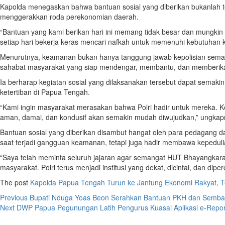
Kapolda menegaskan bahwa bantuan sosial yang diberikan bukanlah ten
menggerakkan roda perekonomian daerah.
“Bantuan yang kami berikan hari ini memang tidak besar dan mungki
setiap hari bekerja keras mencari nafkah untuk memenuhi kebutuhan k
Menurutnya, keamanan bukan hanya tanggung jawab kepolisian semata,
sahabat masyarakat yang siap mendengar, membantu, dan memberika
Ia berharap kegiatan sosial yang dilaksanakan tersebut dapat sema
ketertiban di Papua Tengah.
“Kami ingin masyarakat merasakan bahwa Polri hadir untuk mereka. 
aman, damai, dan kondusif akan semakin mudah diwujudkan,” ungkap
Bantuan sosial yang diberikan disambut hangat oleh para pedagang dan
saat terjadi gangguan keamanan, tetapi juga hadir membawa kepedul
“Saya telah meminta seluruh jajaran agar semangat HUT Bhayangkara
masyarakat. Polri terus menjadi institusi yang dekat, dicintai, dan diper
The post
Kapolda Papua Tengah Turun ke Jantung Ekonomi Rakyat, T
Post
Previous
Bupati Nduga Yoas Beon Serahkan Bantuan PKH dan Sembako
Next
DWP Papua Pegunungan Latih Pengurus Kuasai Aplikasi e-Repor
navigation