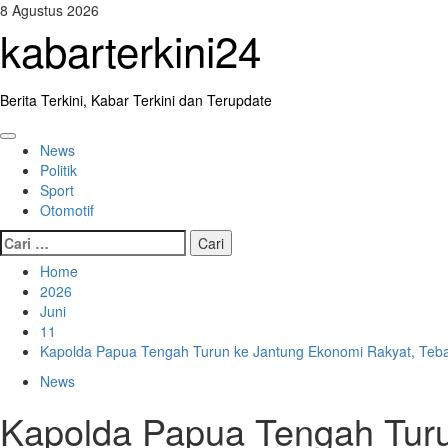
Skip
8 Agustus 2026
to
kabarterkini24
content
Berita Terkini, Kabar Terkini dan Terupdate
Primary
News
Menu
Politik
Sport
Otomotif
Cari
untuk:
Home
2026
Juni
11
Kapolda Papua Tengah Turun ke Jantung Ekonomi Rakyat, Teb
News
Kapolda Papua Tengah Turu