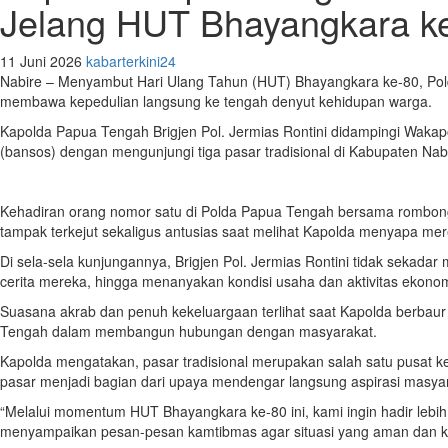
Jelang HUT Bhayangkara k
11 Juni 2026
kabarterkini24
Nabire – Menyambut Hari Ulang Tahun (HUT) Bhayangkara ke-80, Pold
membawa kepedulian langsung ke tengah denyut kehidupan warga.
Kapolda Papua Tengah Brigjen Pol. Jermias Rontini didampingi Waka
(bansos) dengan mengunjungi tiga pasar tradisional di Kabupaten Nab
Kehadiran orang nomor satu di Polda Papua Tengah bersama rombonga
tampak terkejut sekaligus antusias saat melihat Kapolda menyapa me
Di sela-sela kunjungannya, Brigjen Pol. Jermias Rontini tidak seka
cerita mereka, hingga menanyakan kondisi usaha dan aktivitas ekonomi
Suasana akrab dan penuh kekeluargaan terlihat saat Kapolda berba
Tengah dalam membangun hubungan dengan masyarakat.
Kapolda mengatakan, pasar tradisional merupakan salah satu pusat ke
pasar menjadi bagian dari upaya mendengar langsung aspirasi masyara
“Melalui momentum HUT Bhayangkara ke-80 ini, kami ingin hadir lebih
menyampaikan pesan-pesan kamtibmas agar situasi yang aman dan kondu