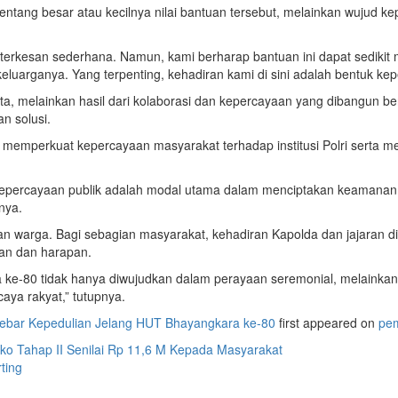
tang besar atau kecilnya nilai bantuan tersebut, melainkan wujud kep
n terkesan sederhana. Namun, kami berharap bantuan ini dapat sedi
eluarganya. Yang terpenting, kehadiran kami di sini adalah bentuk ke
 melainkan hasil dari kolaborasi dan kepercayaan yang dibangun bers
n solusi.
kin memperkuat kepercayaan masyarakat terhadap institusi Polri ser
Kepercayaan publik adalah modal utama dalam menciptakan keamanan. 
nya.
 warga. Bagi sebagian masyarakat, kehadiran Kapolda dan jajaran di t
ian dan harapan.
 ke-80 tidak hanya diwujudkan dalam perayaan seremonial, melainkan
caya rakyat,” tutupnya.
ebar Kepedulian Jelang HUT Bhayangkara ke-80
first appeared on
pe
 Tahap II Senilai Rp 11,6 M Kepada Masyarakat
ting