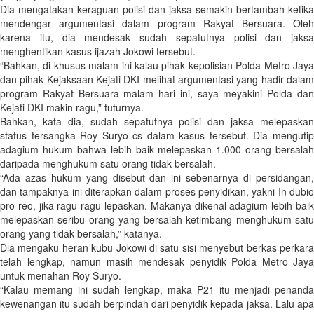
Dia mengatakan keraguan polisi dan jaksa semakin bertambah ketika
mendengar argumentasi dalam program Rakyat Bersuara. Oleh
karena itu, dia mendesak sudah sepatutnya polisi dan jaksa
menghentikan kasus ijazah Jokowi tersebut.
“Bahkan, di khusus malam ini kalau pihak kepolisian Polda Metro Jaya
dan pihak Kejaksaan Kejati DKI melihat argumentasi yang hadir dalam
program Rakyat Bersuara malam hari ini, saya meyakini Polda dan
Kejati DKI makin ragu,” tuturnya.
Bahkan, kata dia, sudah sepatutnya polisi dan jaksa melepaskan
status tersangka Roy Suryo cs dalam kasus tersebut. Dia mengutip
adagium hukum bahwa lebih baik melepaskan 1.000 orang bersalah
daripada menghukum satu orang tidak bersalah.
“Ada azas hukum yang disebut dan ini sebenarnya di persidangan,
dan tampaknya ini diterapkan dalam proses penyidikan, yakni In dubio
pro reo, jika ragu-ragu lepaskan. Makanya dikenal adagium lebih baik
melepaskan seribu orang yang bersalah ketimbang menghukum satu
orang yang tidak bersalah,” katanya.
Dia mengaku heran kubu Jokowi di satu sisi menyebut berkas perkara
telah lengkap, namun masih mendesak penyidik Polda Metro Jaya
untuk menahan Roy Suryo.
“Kalau memang ini sudah lengkap, maka P21 itu menjadi penanda
kewenangan itu sudah berpindah dari penyidik kepada jaksa. Lalu apa