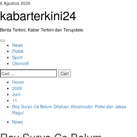
Skip
6 Agustus 2026
to
kabarterkini24
content
Berita Terkini, Kabar Terkini dan Terupdate
Primary
News
Menu
Politik
Sport
Otomotif
Cari
untuk:
Home
2026
Juni
11
Roy Suryo Cs Belum Ditahan, Khozinudin: Polisi dan Jaksa
Ragu!
News
Roy Suryo Cs Belum