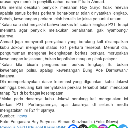
urusannya meminta penyidik nahan-nahan?” kata Ahmad.
Dia menilai desakan penyidik menahan Roy Suryo tidak relevan
apabila status berkas perkara benar-benar telah dinyatakan lengkap.
Sebab, kewenangan perkara telah beralih ke jaksa penuntut umum.
“Kalau satu sisi meyakini bahwa berkas ini sudah lengkap P21, tetapi
meminta agar penyidik melakukan penahanan, gak nyambung,”
ujarnya.
Ahmad juga menyoroti pernyataan yang berulang kali disampaikan
kubu Jokowi mengenai status P21 perkara tersebut. Menurut dia,
pengumuman mengenai kelengkapan berkas perkara merupakan
kewenangan kejaksaan, bukan kepolisian maupun pihak pelapor.
“Kalau kita bicara pengumuman berkas lengkap, itu bukan
kewenangan polisi, apalagi kewenangan Bung Ade Darmawan,”
katanya.
Dia mempertanyakan dasar informasi yang digunakan kubu Jokowi
sehingga berulang kali menyatakan perkara tersebut telah mencapai
tahap P21 di berbagai kesempatan.
“Maka pada dasarnya kubu Jokowi berulang kali mengatakan ini
berkas P21. Pertanyaannya, apa dasarnya di seluruh media
mengatakan ini P21?” ujarnya.
Sumber;
inews
Foto: Pengacara Roy Suryo cs, Ahmad Khozinudin. (Foto: iNews)
Previous
Said Didu soal Kasus BGN: