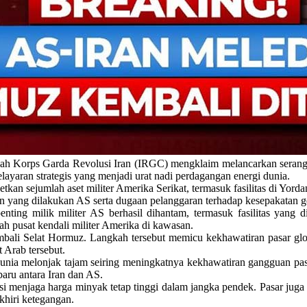
lah Korps Garda Revolusi Iran (IRGC) mengklaim melancarkan serangan 
elayaran strategis yang menjadi urat nadi perdagangan energi dunia.
n sejumlah aset militer Amerika Serikat, termasuk fasilitas di Yorda
n yang dilakukan AS serta dugaan pelanggaran terhadap kesepakatan gen
ting milik militer AS berhasil dihantam, termasuk fasilitas yang d
h pusat kendali militer Amerika di kawasan.
ali Selat Hormuz. Langkah tersebut memicu kekhawatiran pasar globa
 Arab tersebut.
unia melonjak tajam seiring meningkatnya kekhawatiran gangguan pa
aru antara Iran dan AS.
ensi menjaga harga minyak tetap tinggi dalam jangka pendek. Pasar j
khiri ketegangan.