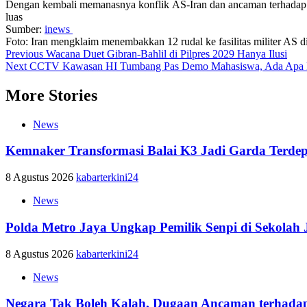
Dengan kembali memanasnya konflik AS-Iran dan ancaman terhadap jalu
luas
Sumber:
inews
Foto: Iran mengklaim menembakkan 12 rudal ke fasilitas militer AS
Post
Previous
Wacana Duet Gibran-Bahlil di Pilpres 2029 Hanya Ilusi
Next
CCTV Kawasan HI Tumbang Pas Demo Mahasiswa, Ada Apa P
navigation
More Stories
News
Kemnaker Transformasi Balai K3 Jadi Garda Terde
8 Agustus 2026
kabarterkini24
News
Polda Metro Jaya Ungkap Pemilik Senpi di Sekolah 
8 Agustus 2026
kabarterkini24
News
Negara Tak Boleh Kalah, Dugaan Ancaman terhadap