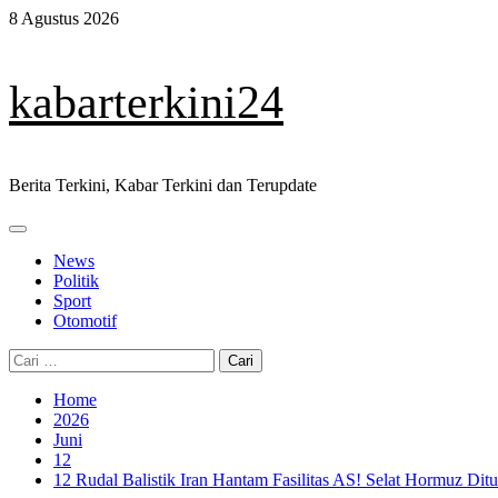
Skip
8 Agustus 2026
to
content
kabarterkini24
Berita Terkini, Kabar Terkini dan Terupdate
Primary
Menu
News
Politik
Sport
Otomotif
Cari
untuk:
Home
2026
Juni
12
12 Rudal Balistik Iran Hantam Fasilitas AS! Selat Hormuz Di