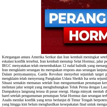
Ketegangan antara Amerika Serikat dan Iran kembali meningkat sete
eskalasi konflik tersebut, Iran kembali menutup Selat Hormuz, jalur p
IRGC menyatakan telah menembakkan 12 rudal balistik yang menargetka
Iran mengklaim serangan itu merupakan respons atas serangan lanjuta
Dalam pernyataannya, Garda Revolusi menyebut sejumlah target pen
mengklaim telah menyerang Pangkalan Udara Sheikh Isa serta sejumla
Situasi semakin memanas setelah Iran mengumumkan penutupan kemb
melintasi jalur sempit yang menghubungkan Teluk Persia dengan Laut
Dampaknya langsung terasa di pasar energi. Harga minyak mentah d
barel setelah pengumuman penutupan Selat Hormuz dan serangan terb
Analis menilai konflik yang terus berlanjut di Timur Tengah berpot
yang hingga kini belum menghasilkan kesepakatan final untuk menga