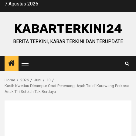
Skip
7 Agustus 2026
to
content
KABARTERKINI24
BERITA TERKINI, KABAR TERKINI DAN TERUPDATE
Primary
Menu
Home
2026
Juni
13
Kasih Kwetiau Dicampur Obat Penenang, Ayah Tiri di Karawang Perkosa
Anak Tiri Setelah Tak Berdaya