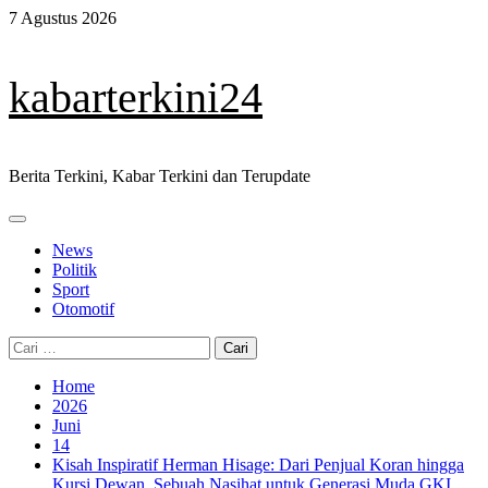
Skip
7 Agustus 2026
to
content
kabarterkini24
Berita Terkini, Kabar Terkini dan Terupdate
Primary
Menu
News
Politik
Sport
Otomotif
Cari
untuk:
Home
2026
Juni
14
Kisah Inspiratif Herman Hisage: Dari Penjual Koran hingga
Kursi Dewan, Sebuah Nasihat untuk Generasi Muda GKI