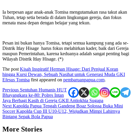
Ia berpesan agar anak-anak Tomisa mengutamakan rasa takut akan
Tuhan, tetap setia berada di dalam lingkungan gereja, dan fokus
menata masa depan dengan belajar yang tekun.
Pesan ini bukan hanya Tomisa, tetapi semua kampung yang ada se-
Distrik Itlay Hisage harus fokus melahirkan kader, baik dari Gereja
maupun Pemerintahan, karena keduanya adalah sangat penting bagi
Wilayah Distrik Itlay Hisage. (*)
The post
Kisah Inspiratif Herman Hisage: Dari Penjual Koran
hingga Kursi Dewan, Sebuah Nasihat untuk Generasi Muda GKI
Efesus Tomisa
first appeared on
pembaruanpapua.com
.
Post
Previous
Sentuhan Humanis HUT
Bhayangkara ke-80: Polres Intan
navigation
Jaya Berbagi Kasih di Gereja GKII Antiokhia Sugapa
Next
Kapolda Papua Tengah Gandeng Boaz Solossa Buka Mini
Soccer Kapolda Cup III U10-U12, Wujudkan Mimpi Lahirnya
Bintang Sepak Bola Papua
More Stories