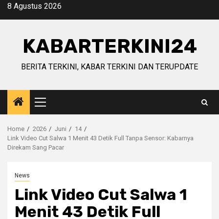
Skip
8 Agustus 2026
to
content
KABARTERKINI24
BERITA TERKINI, KABAR TERKINI DAN TERUPDATE
Primary
Menu
Home
2026
Juni
14
Link Video Cut Salwa 1 Menit 43 Detik Full Tanpa Sensor: Kabarnya
Direkam Sang Pacar
News
Link Video Cut Salwa 1
Menit 43 Detik Full