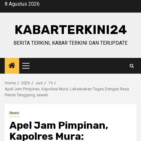
Skip
8 Agustus 2026
to
content
KABARTERKINI24
BERITA TERKINI, KABAR TERKINI DAN TERUPDATE
Primary
Menu
Home
2026
Juni
15
Apel Jam Pimpinan, Kapolres Mura: Laksanakan Tugas Dengan Rasa
Penuh Tanggung Jawab
News
Apel Jam Pimpinan,
Kapolres Mura: