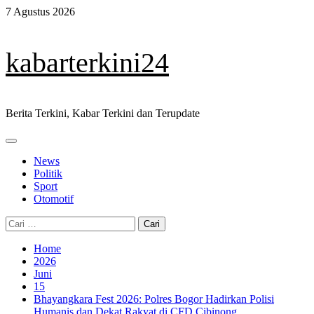
Skip
7 Agustus 2026
to
content
kabarterkini24
Berita Terkini, Kabar Terkini dan Terupdate
Primary
Menu
News
Politik
Sport
Otomotif
Cari
untuk:
Home
2026
Juni
15
Bhayangkara Fest 2026: Polres Bogor Hadirkan Polisi
Humanis dan Dekat Rakyat di CFD Cibinong