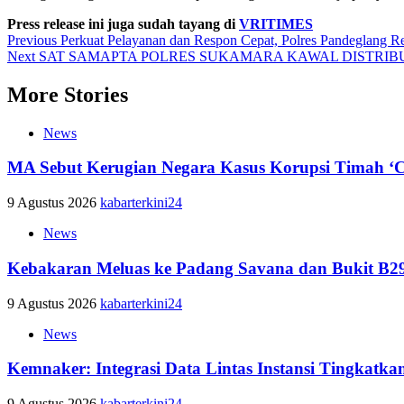
Press release ini juga sudah tayang di
VRITIMES
Post
Previous
Perkuat Pelayanan dan Respon Cepat, Polres Pandeglang R
Next
SAT SAMAPTA POLRES SUKAMARA KAWAL DISTRIB
navigation
More Stories
News
MA Sebut Kerugian Negara Kasus Korupsi Timah ‘C
9 Agustus 2026
kabarterkini24
News
Kebakaran Meluas ke Padang Savana dan Bukit B29
9 Agustus 2026
kabarterkini24
News
Kemnaker: Integrasi Data Lintas Instansi Tingkatk
9 Agustus 2026
kabarterkini24