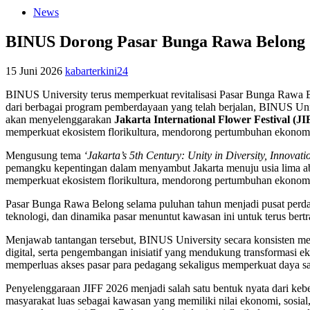
News
BINUS Dorong Pasar Bunga Rawa Belong Ja
15 Juni 2026
kabarterkini24
BINUS University terus memperkuat revitalisasi Pasar Bunga Rawa Bel
dari berbagai program pemberdayaan yang telah berjalan, BINUS Uni
akan menyelenggarakan
Jakarta International Flower Festival (JI
memperkuat ekosistem florikultura, mendorong pertumbuhan ekonomi
Mengusung tema
‘Jakarta’s 5th Century: Unity in Diversity, Innovati
pemangku kepentingan dalam menyambut Jakarta menuju usia lima abad
memperkuat ekosistem florikultura, mendorong pertumbuhan ekonomi l
Pasar Bunga Rawa Belong selama puluhan tahun menjadi pusat perd
teknologi, dan dinamika pasar menuntut kawasan ini untuk terus bertr
Menjawab tantangan tersebut, BINUS University secara konsisten 
digital, serta pengembangan inisiatif yang mendukung transformasi e
memperluas akses pasar para pedagang sekaligus memperkuat daya sai
Penyelenggaraan JIFF 2026 menjadi salah satu bentuk nyata dari keb
masyarakat luas sebagai kawasan yang memiliki nilai ekonomi, sosial