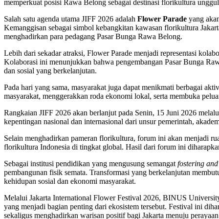
memperkuat posisi Rawa Belong sebagai destinasi florikultura unggula
Salah satu agenda utama JIFF 2026 adalah
Flower Parade
yang akan
Kemanggisan sebagai simbol kebangkitan kawasan florikultura Jakart
menghadirkan para pedagang Pasar Bunga Rawa Belong.
Lebih dari sekadar atraksi, Flower Parade menjadi representasi kola
Kolaborasi ini menunjukkan bahwa pengembangan Pasar Bunga Rawa 
dan sosial yang berkelanjutan.
Pada hari yang sama, masyarakat juga dapat menikmati berbagai ak
masyarakat, menggerakkan roda ekonomi lokal, serta membuka pelua
Rangkaian JIFF 2026 akan berlanjut pada Senin, 15 Juni 2026 melal
kepentingan nasional dan internasional dari unsur pemerintah, akadem
Selain menghadirkan pameran florikultura, forum ini akan menjadi rua
florikultura Indonesia di tingkat global. Hasil dari forum ini dihara
Sebagai institusi pendidikan yang mengusung semangat
fostering and
pembangunan fisik semata. Transformasi yang berkelanjutan membu
kehidupan sosial dan ekonomi masyarakat.
Melalui Jakarta International Flower Festival 2026, BINUS Univer
yang menjadi bagian penting dari ekosistem tersebut. Festival ini 
sekaligus menghadirkan warisan positif bagi Jakarta menuju perayaa