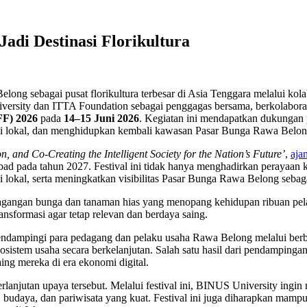
di Destinasi Florikultura
ong sebagai pusat florikultura terbesar di Asia Tenggara melalui kol
versity dan ITTA Foundation sebagai penggagas bersama, berkolaboras
FF) 2026
pada
14–15 Juni 2026
. Kegiatan ini mendapatkan dukungan 
 lokal, dan menghidupkan kembali kawasan Pasar Bunga Rawa Belong s
on, and Co-Creating the Intelligent Society for the Nation’s Future’
,
aja
 pada tahun 2027. Festival ini tidak hanya menghadirkan perayaan ke
okal, serta meningkatkan visibilitas Pasar Bunga Rawa Belong sebagai 
agangan bunga dan tanaman hias yang menopang kehidupan ribuan pe
ansformasi agar tetap relevan dan berdaya saing.
mendampingi para pedagang dan pelaku usaha Rawa Belong melalui be
kosistem usaha secara berkelanjutan. Salah satu hasil dari pendampinga
ng mereka di era ekonomi digital.
erlanjutan upaya tersebut. Melalui festival ini, BINUS University i
, budaya, dan pariwisata yang kuat. Festival ini juga diharapkan mam