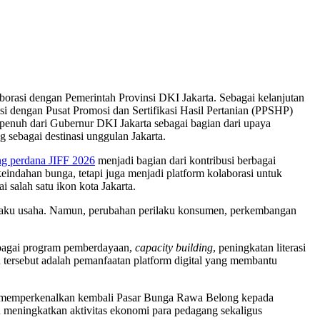
aborasi dengan Pemerintah Provinsi DKI Jakarta. Sebagai kelanjutan
i dengan Pusat Promosi dan Sertifikasi Hasil Pertanian (PPSHP)
penuh dari Gubernur DKI Jakarta sebagai bagian dari upaya
ebagai destinasi unggulan Jakarta.
ng perdana JIFF 2026
menjadi bagian dari kontribusi berbagai
indahan bunga, tetapi juga menjadi platform kolaborasi untuk
salah satu ikon kota Jakarta.
laku usaha. Namun, perubahan perilaku konsumen, perkembangan
rbagai program pemberdayaan,
capacity building
, peningkatan literasi
n tersebut adalah pemanfaatan platform digital yang membantu
ngin memperkenalkan kembali Pasar Bunga Rawa Belong kepada
pu meningkatkan aktivitas ekonomi para pedagang sekaligus