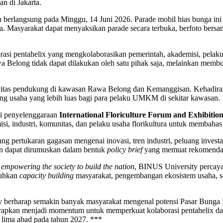
n di Jakarta.
 berlangsung pada Minggu, 14 Juni 2026. Parade mobil hias bunga in
a. Masyarakat dapat menyaksikan parade secara terbuka, berfoto bersa
borasi pentahelix yang mengkolaborasikan pemerintah, akademisi, pela
Belong tidak dapat dilakukan oleh satu pihak saja, melainkan memb
tivitas pendukung di kawasan Rawa Belong dan Kemanggisan. Kehadira
ng usaha yang lebih luas bagi para pelaku UMKM di sekitar kawasan.
ui penyelenggaraan
International Floriculture Forum and Exhibitio
isi, industri, komunitas, dan pelaku usaha florikultura untuk membaha
ng pertukaran gagasan mengenai inovasi, tren industri, peluang investa
pkan dapat dirumuskan dalam bentuk
policy brief
yang memuat rekomendas
 empowering the society to build the nation
, BINUS University percaya
tuhkan
capacity building
masyarakat, pengembangan ekosistem usaha, s
sity berharap semakin banyak masyarakat mengenal potensi Pasar Bun
diharapkan menjadi momentum untuk memperkuat kolaborasi pentahelix d
n lima abad pada tahun 2027. ***