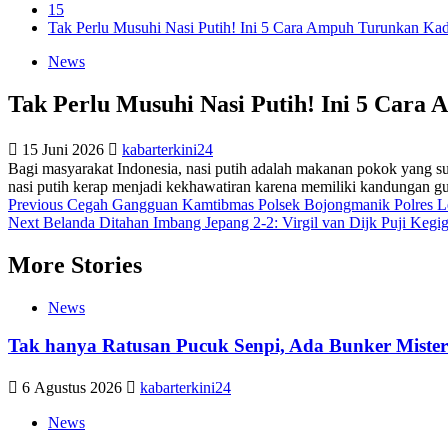
15
Tak Perlu Musuhi Nasi Putih! Ini 5 Cara Ampuh Turunkan Kad
News
Tak Perlu Musuhi Nasi Putih! Ini 5 Car
15 Juni 2026
kabarterkini24
Bagi masyarakat Indonesia, nasi putih adalah makanan pokok yang suli
nasi putih kerap menjadi kekhawatiran karena memiliki kandungan gul
Post
Previous
Cegah Gangguan Kamtibmas Polsek Bojongmanik Polres Le
Next
Belanda Ditahan Imbang Jepang 2-2: Virgil van Dijk Puji Kegi
navigation
More Stories
News
Tak hanya Ratusan Pucuk Senpi, Ada Bunker Misteri
6 Agustus 2026
kabarterkini24
News