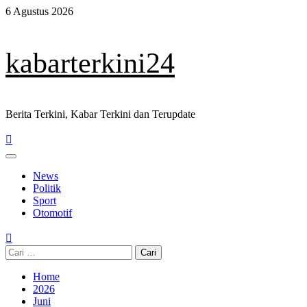
Skip
6 Agustus 2026
to
content
kabarterkini24
Berita Terkini, Kabar Terkini dan Terupdate
Primary
Menu
News
Politik
Sport
Otomotif
Cari
untuk:
Home
2026
Juni