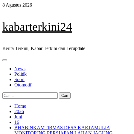
Skip
8 Agustus 2026
to
content
kabarterkini24
Berita Terkini, Kabar Terkini dan Terupdate
Primary
Menu
News
Politik
Sport
Otomotif
Cari
untuk:
Home
2026
Juni
16
BHABINKAMTIBMAS DESA KARTAMULIA
MONITORING PERSIAPAN LAHAN JAGUNG