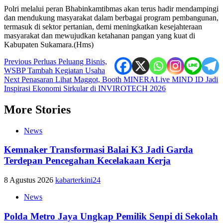
Polri melalui peran Bhabinkamtibmas akan terus hadir mendampingi
dan mendukung masyarakat dalam berbagai program pembangunan,
termasuk di sektor pertanian, demi meningkatkan kesejahteraan
masyarakat dan mewujudkan ketahanan pangan yang kuat di
Kabupaten Sukamara.(Hms)
Post
Previous
Perluas Peluang Bisnis,
WSBP Tambah Kegiatan Usaha
navigation
Next
Penasaran Lihat Maggot, Booth MINERALive MIND ID Jadi
Inspirasi Ekonomi Sirkular di INVIROTECH 2026
More Stories
News
Kemnaker Transformasi Balai K3 Jadi Garda
Terdepan Pencegahan Kecelakaan Kerja
8 Agustus 2026
kabarterkini24
News
Polda Metro Jaya Ungkap Pemilik Senpi di Sekolah