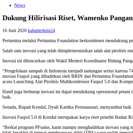
News
Dukung Hilirisasi Riset, Wamenko Pangan
16 Juni 2026
kabarterkini24
Pertamina melalui Pertamina Foundation berkomitmen mendukung pemer
Salah satu inovasi yang telah diimplementasikan ialah alat pirolisi
Inovasi ini diluncurkan oleh Wakil Menteri Koordinator Bidang Pang
“Pengelolaan sampah di Indonesia menjadi tantangan serius karena 74
inovasi Faspol yang dihadirkan oleh BRIN dan Pertamina Foundatio
acara Launching Alat Pirolisis Multikondensor Faspol 5.0 dan Kompet
Hanif juga berharap inovasi ini dapat mendukung operasional petan
baik.
Senada, Bupati Kendal, Dyah Kartika Permanasari, menyambut baik
Inovasi Faspol 5.0 di Kendal merupakan karya riset peneliti Badan R
“Berkat program PFsains, kami mampu menghadirkan inovasi yang ma
tidak berakhir di tempat pembuangan akhir (TPA) yang sudah mengala