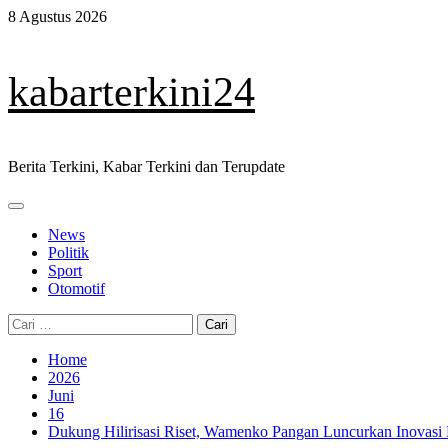
Skip
8 Agustus 2026
to
content
kabarterkini24
Berita Terkini, Kabar Terkini dan Terupdate
Primary
Menu
News
Politik
Sport
Otomotif
Cari
untuk:
Home
2026
Juni
16
Dukung Hilirisasi Riset, Wamenko Pangan Luncurkan Inovasi 