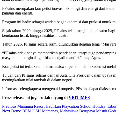
PFsains merupakan kompetisi inovasi teknologi dan energi dari Pertam
pangan dan energi.
Program ini hadir sebagai wadah bagi akademisi dan praktisi untuk m
Sejak tahun 2020 hingga 2025, PFsains telah menjadi katalisator bag
kendaraan listrik hingga fasilitas industri.
Tahun 2026, PFsains secara resmi diluncurkan dengan tema “Masyarak
“PFsains tidak hanya memberikan pendanaan, tetapi juga pendampingan
masyarakat marginal agar bisa menjadi mandiri,” ucap Agus.
Kompetisi ini terbuka untuk mahasiswa, peneliti, dan akademisi mela
Tujuan dari PFsains selaras dengan Asta Cita Presiden dalam upaya m
meningkatkan nilai tambah di dalam negeri.
Informasi selengkapnya mengenai kompetisi PFsains dapat diakses me
Press release ini juga sudah tayang di
VRITIMES
Post
Previous
Marianna Resort Hadirkan Playcation School Holiday, Lib
Next
Demo BEM USU Memanas, Mahasiswa Berupaya Masuk Ged
navigation