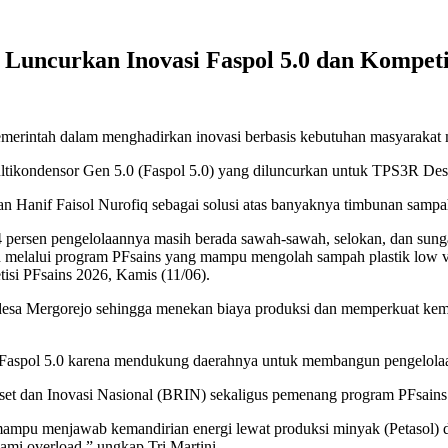
 Luncurkan Inovasi Faspol 5.0 dan Kompeti
intah dalam menghadirkan inovasi berbasis kebutuhan masyarakat mela
s multikondensor Gen 5.0 (Faspol 5.0) yang diluncurkan untuk TPS3R D
an Hanif Faisol Nurofiq sebagai solusi atas banyaknya timbunan sampah
 persen pengelolaannya masih berada sawah-sawah, selokan, dan sungai
n melalui program PFsains yang mampu mengolah sampah plastik low va
isi PFsains 2026, Kamis (11/06).
i desa Mergorejo sehingga menekan biaya produksi dan memperkuat kem
 Faspol 5.0 karena mendukung daerahnya untuk membangun pengelolaa
iset dan Inovasi Nasional (BRIN) sekaligus pemenang program PFsains 
mpu menjawab kemandirian energi lewat produksi minyak (Petasol) d
mi overload,” ungkap Tri Martini.