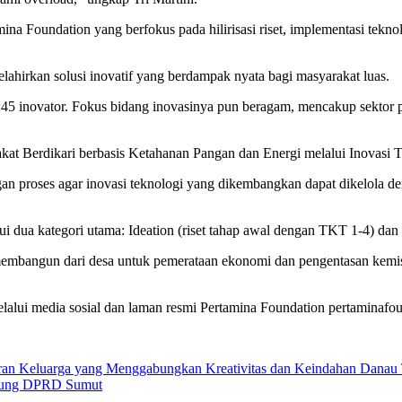
ina Foundation yang berfokus pada hilirisasi riset, implementasi tekn
elahirkan solusi inovatif yang berdampak nyata bagi masyarakat luas.
i 45 inovator. Fokus bidang inovasinya pun beragam, mencakup sektor pe
at Berdikari berbasis Ketahanan Pangan dan Energi melalui Inovasi T
 proses agar inovasi teknologi yang dikembangkan dapat dikelola deng
lui dua kategori utama: Ideation (riset tahap awal dengan TKT 1-4) da
embangun dari desa untuk pemerataan ekonomi dan pengentasan kemiskin
lalui media sosial dan laman resmi Pertamina Foundation pertaminafou
uran Keluarga yang Menggabungkan Kreativitas dan Keindahan Danau
ung DPRD Sumut