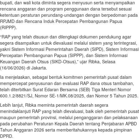
bupati, dan wali kota diminta segera menyusun serta menyampaikan
rencana anggaran dan program penggunaan dana tersebut sesuai
ketentuan peraturan perundang-undangan dengan berpedoman pada
RPJMD dan Rencana Induk Percepatan Pembangunan Papua
(RIPPP).
“RAP yang telah disusun dan dilengkapi dokumen pendukung agar
segera disampaikan untuk dievaluasi melalui sistem yang terintegrasi,
yakni Sistem Informasi Pemerintahan Daerah (SIPD), Sistem Informasi
Percepatan Pembangunan Papua (SIPPP), dan Sistem Informasi
Keuangan Daerah Otsus (SIKD-Otsus),” ujar Ribka, Selasa
(16/06/2026) di Jakarta.
Ia menjelaskan, sebagai bentuk komitmen pemerintah pusat dalam
mempercepat penyusunan dan evaluasi RAP dana otsus tambahan,
telah diterbitkan Surat Edaran Bersama (SEB) Tiga Menteri Nomor
600.1.2/8821/SJ, Nomor SE-1/MK.08/2025, dan Nomor 5 Tahun 2025.
Lebih lanjut, Ribka meminta pemerintah daerah segera
menindaklanjuti RAP yang telah dievaluasi, baik oleh pemerintah pusat
maupun pemerintah provinsi, melalui penganggaran dan pelaksanaan
pada perubahan Peraturan Kepala Daerah tentang Penjabaran APBD
Tahun Anggaran 2026 serta memberitahukannya kepada pimpinan
DPRD.