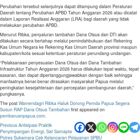
Perubahan tersebut selanjutnya dapat ditampung dalam Peraturan
Daerah tentang Perubahan APBD Tahun Anggaran 2026 atau dicatat
dalam Laporan Realisasi Anggaran (LRA) bagi daerah yang tidak
melakukan perubahan APBD.
Menurut Ribka, penyaluran tambahan Dana Otsus dan DTI akan
dilakukan secara bertahap melalui pemindahbukuan dari Rekening
Kas Umum Negara ke Rekening Kas Umum Daerah provinsi maupun
kabupaten/kota sesuai ketentuan peraturan perundang-undangan.
“Pelaksanaan penyesuaian Dana Otsus dan Dana Tambahan
Infrastruktur Tahun Anggaran 2026 harus dilakukan tepat waktu, tepat
sasaran, dan dapat dipertanggungjawabkan dengan baik sehingga
manfaatnya benar-benar dirasakan masyarakat Papua melalui
peningkatan kesejahteraan dan percepatan pembangunan daerah,”
pungkasnya.
The post
Wamendagri Ribka Haluk Dorong Pemda Papua Segera
Susun RAP Dana Otsus Tambahan
first appeared on
pembaruanpapua.com
.
Post
Previous
Antisipasi Praktik
Penyimpangan Energi, Sat Samapta
navigation
Polres Sukamara Cek Kelancaran Pelayanan SPBU