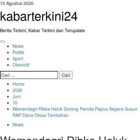
Skip
10 Agustus 2026
to
kabarterkini24
content
Berita Terkini, Kabar Terkini dan Terupdate
Primary
News
Menu
Politik
Sport
Otomotif
Cari
untuk:
Home
2026
Juni
16
Wamendagri Ribka Haluk Dorong Pemda Papua Segera Susun
RAP Dana Otsus Tambahan
News
Wamendagri Ribka Haluk