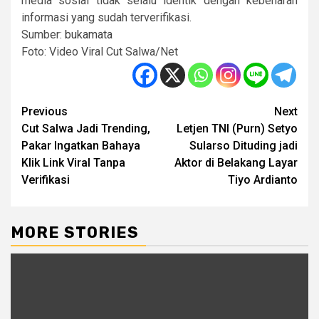
media sosial tidak selalu identik dengan kebenaran
informasi yang sudah terverifikasi.
Sumber:
bukamata
Foto: Video Viral Cut Salwa/Net
Post
Previous
Next
Cut Salwa Jadi Trending,
Letjen TNI (Purn) Setyo
navigation
Pakar Ingatkan Bahaya
Sularso Dituding jadi
Klik Link Viral Tanpa
Aktor di Belakang Layar
Verifikasi
Tiyo Ardianto
MORE STORIES