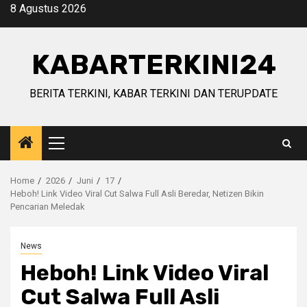
Skip
8 Agustus 2026
to
content
KABARTERKINI24
BERITA TERKINI, KABAR TERKINI DAN TERUPDATE
Primary
Menu
Home
2026
Juni
17
Heboh! Link Video Viral Cut Salwa Full Asli Beredar, Netizen Bikin
Pencarian Meledak
News
Heboh! Link Video Viral
Cut Salwa Full Asli