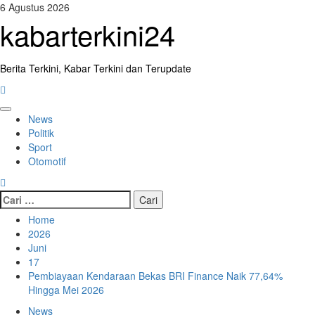
Skip
6 Agustus 2026
to
kabarterkini24
content
Berita Terkini, Kabar Terkini dan Terupdate
Primary
News
Menu
Politik
Sport
Otomotif
Cari
untuk:
Home
2026
Juni
17
Pembiayaan Kendaraan Bekas BRI Finance Naik 77,64%
Hingga Mei 2026
News