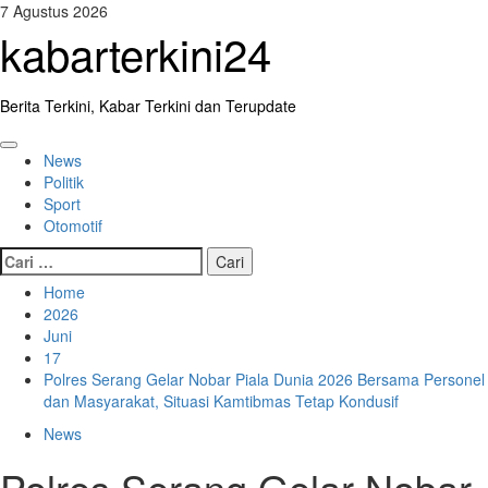
Skip
7 Agustus 2026
to
kabarterkini24
content
Berita Terkini, Kabar Terkini dan Terupdate
Primary
News
Menu
Politik
Sport
Otomotif
Cari
untuk:
Home
2026
Juni
17
Polres Serang Gelar Nobar Piala Dunia 2026 Bersama Personel
dan Masyarakat, Situasi Kamtibmas Tetap Kondusif
News
Polres Serang Gelar Nobar