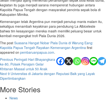
Selain menjadi ajang menikmati pertandingan sepak bola kelas dunia,
kegiatan itu juga menjadi sarana mempererat hubungan antara
Kapolda Papua Tengah dengan masyarakat pencinta sepak bola di
Kabupaten Mimika.
Kemenangan telak Argentina pun menjadi penutup manis malam itu,
sekaligus menambah keyakinan para pendukung La Albiceleste
bahwa tim kesayangan mereka masih memiliki peluang besar untuk
kembali mengangkat trofi Piala Dunia 2026.
The post
Suasana Hangat Nobar Piala Dunia di Warung Eang:
Kapolda Papua Tengah Rayakan Kemenangan Argentina
first
appeared on
pembaruanpapua.com
.
Post
Previous
Peringati Hari Bhayangkara
ke-80, Polsek Penajam Gelar
navigation
Khitanan Massal untuk 50 Anak
Next
9 Universitas di Jakarta dengan Reputasi Baik yang Layak
Dipertimbangkan
More Stories
News