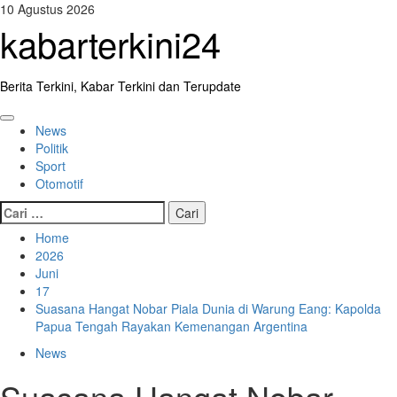
Skip
10 Agustus 2026
to
kabarterkini24
content
Berita Terkini, Kabar Terkini dan Terupdate
Primary
News
Menu
Politik
Sport
Otomotif
Cari
untuk:
Home
2026
Juni
17
Suasana Hangat Nobar Piala Dunia di Warung Eang: Kapolda
Papua Tengah Rayakan Kemenangan Argentina
News
Suasana Hangat Nobar