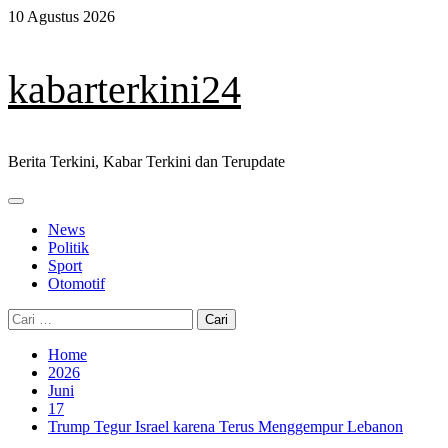
Skip
10 Agustus 2026
to
content
kabarterkini24
Berita Terkini, Kabar Terkini dan Terupdate
Primary
Menu
News
Politik
Sport
Otomotif
Cari
untuk:
Home
2026
Juni
17
Trump Tegur Israel karena Terus Menggempur Lebanon