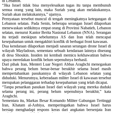
di Lebanon.
“Jika Israel tidak bisa menyelesaikan tugas itu tanpa membunuh
semua orang yang lain, maka Suriah yang akan melakukannya.
Suriah akan melakukannya,” ujarnya.
Pernyataan tersebut muncul di tengah meningkatnya ketegangan di
Lebanon selatan. Pada Senin, beberapa serangan Israel dilaporkan
menewaskan sedikitnya empat orang di Provinsi Nabatieh, Lebanon
selatan, menurut Kantor Berita Nasional Lebanon (NNA). Serangan
itu terjadi meskipun sebelumnya AS dan Iran telah mencapai
kesepahaman untuk mengakhiri konflik di berbagai front kawasan.
Dua kendaraan dilaporkan menjadi sasaran serangan drone Israel di
wilayah Mayfadoun, sementara sebuah kendaraan lainnya diserang
di desa Shoukin. Insiden ini kembali memicu kekhawatiran bahwa
upaya meredakan konflik belum sepenuhnya berhasil.
Dari pihak Iran, Menteri Luar Negeri Abbas Araghchi menegaskan
bahwa perang belum benar-benar berakhir selama Israel masih
mempertahankan pasukannya di wilayah Lebanon selatan yang
diduduki. Menurutnya, keberadaan militer Israel di kawasan tersebut
merupakan pelanggaran terhadap kesepahaman yang telah dicapai.
“Tanpa penarikan pasukan Israel dari wilayah yang mereka duduki
selama perang ini, perang belum sepenuhnya berakhir,” kata
Araghchi.
Sementara itu, Markas Besar Komando Militer Gabungan Tertinggi
Iran, Khatam al-Anbiya, memperingatkan bahwa Israel harus
bersiap menghadapi respons keras dari angkatan bersenjata Iran