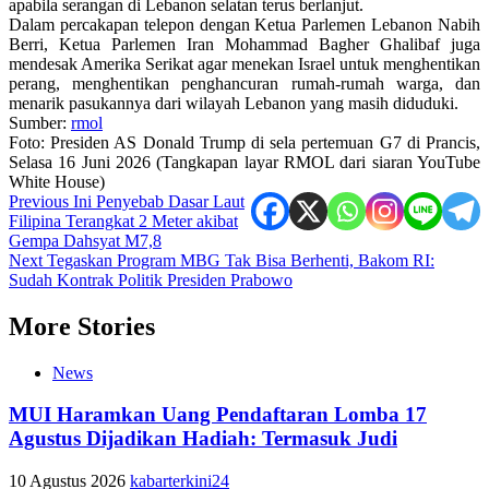
apabila serangan di Lebanon selatan terus berlanjut.
Dalam percakapan telepon dengan Ketua Parlemen Lebanon Nabih
Berri, Ketua Parlemen Iran Mohammad Bagher Ghalibaf juga
mendesak Amerika Serikat agar menekan Israel untuk menghentikan
perang, menghentikan penghancuran rumah-rumah warga, dan
menarik pasukannya dari wilayah Lebanon yang masih diduduki.
Sumber:
rmol
Foto: Presiden AS Donald Trump di sela pertemuan G7 di Prancis,
Selasa 16 Juni 2026 (Tangkapan layar RMOL dari siaran YouTube
White House)
Post
Previous
Ini Penyebab Dasar Laut
Filipina Terangkat 2 Meter akibat
navigation
Gempa Dahsyat M7,8
Next
Tegaskan Program MBG Tak Bisa Berhenti, Bakom RI:
Sudah Kontrak Politik Presiden Prabowo
More Stories
News
MUI Haramkan Uang Pendaftaran Lomba 17
Agustus Dijadikan Hadiah: Termasuk Judi
10 Agustus 2026
kabarterkini24