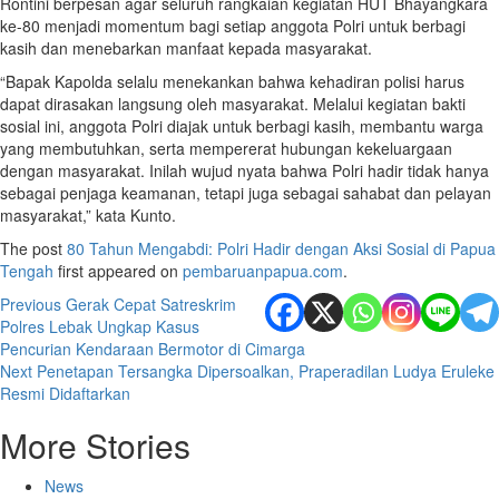
Rontini berpesan agar seluruh rangkaian kegiatan HUT Bhayangkara
ke-80 menjadi momentum bagi setiap anggota Polri untuk berbagi
kasih dan menebarkan manfaat kepada masyarakat.
“Bapak Kapolda selalu menekankan bahwa kehadiran polisi harus
dapat dirasakan langsung oleh masyarakat. Melalui kegiatan bakti
sosial ini, anggota Polri diajak untuk berbagi kasih, membantu warga
yang membutuhkan, serta mempererat hubungan kekeluargaan
dengan masyarakat. Inilah wujud nyata bahwa Polri hadir tidak hanya
sebagai penjaga keamanan, tetapi juga sebagai sahabat dan pelayan
masyarakat,” kata Kunto.
The post
80 Tahun Mengabdi: Polri Hadir dengan Aksi Sosial di Papua
Tengah
first appeared on
pembaruanpapua.com
.
Post
Previous
Gerak Cepat Satreskrim
Polres Lebak Ungkap Kasus
navigation
Pencurian Kendaraan Bermotor di Cimarga
Next
Penetapan Tersangka Dipersoalkan, Praperadilan Ludya Eruleke
Resmi Didaftarkan
More Stories
News