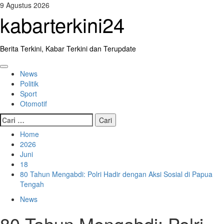
Skip
9 Agustus 2026
to
kabarterkini24
content
Berita Terkini, Kabar Terkini dan Terupdate
Primary
News
Menu
Politik
Sport
Otomotif
Cari
untuk:
Home
2026
Juni
18
80 Tahun Mengabdi: Polri Hadir dengan Aksi Sosial di Papua
Tengah
News
80 Tahun Mengabdi: Polri