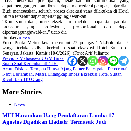
massa melakukan pelemparan, melakukan tindakan-tindakan yang
dapat mengganggu kamtibmas, dapat mencederai petugas,” ujar dia.
Budi menegaskan, seluruh proses eksekusi yang dilakukan di Hotel
Sultan tersebut dapat dipertanggungjawabkan.
“Kami sampaikan, proses eksekusi ini melalui tahapan-tahapan dan
prosedur yang profesional, proporsional dan dapat
dipertanggungjawabkan,” ucao dia
Sumber:
inews
Foto: Polda Metro Jaya menyebut 27 petugas TNI-Polri dan 2
warga terluka akibat kericuhan saat eksekusi Hotel Sultan di
Senayan, Jakarta, Kamis (18/6/2026). (Foto: Arif Julianto)
Post
Previous
Mahasiswa UGM Buka
Suara Soal Kericuhan di GIK:
navigation
Acara Diskusi Ternyata Hanya Ajang Pamer Pencapaian Pemerintah
Next
Bertambah, Massa Ditangkap Imbas Eksekusi Hotel Sultan
Ricuh Jadi 119 Orang
More Stories
News
MUI Haramkan Uang Pendaftaran Lomba 17
Agustus Dijadikan Hadiah: Termasuk Judi