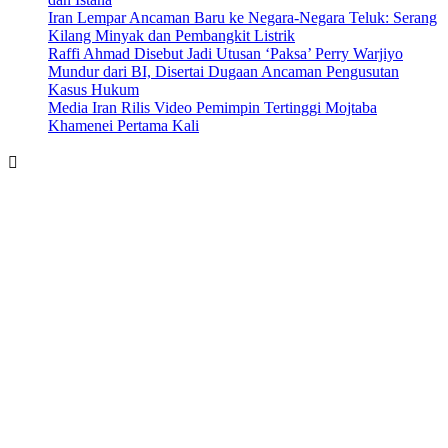
Iran Lempar Ancaman Baru ke Negara-Negara Teluk: Serang
Kilang Minyak dan Pembangkit Listrik
Raffi Ahmad Disebut Jadi Utusan ‘Paksa’ Perry Warjiyo
Mundur dari BI, Disertai Dugaan Ancaman Pengusutan
Kasus Hukum
Media Iran Rilis Video Pemimpin Tertinggi Mojtaba
Khamenei Pertama Kali