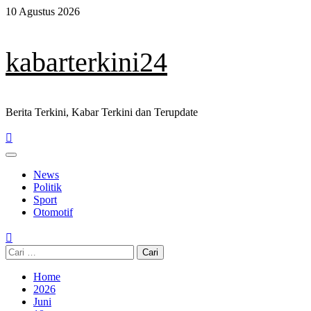
Skip
10 Agustus 2026
to
content
kabarterkini24
Berita Terkini, Kabar Terkini dan Terupdate
Primary
Menu
News
Politik
Sport
Otomotif
Cari
untuk:
Home
2026
Juni