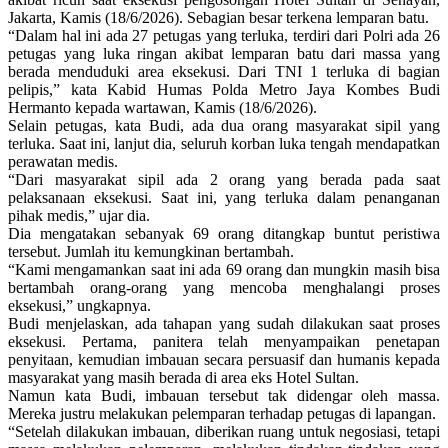
Jakarta, Kamis (18/6/2026). Sebagian besar terkena lemparan batu.
“Dalam hal ini ada 27 petugas yang terluka, terdiri dari Polri ada 26
petugas yang luka ringan akibat lemparan batu dari massa yang
berada menduduki area eksekusi. Dari TNI 1 terluka di bagian
pelipis,” kata Kabid Humas Polda Metro Jaya Kombes Budi
Hermanto kepada wartawan, Kamis (18/6/2026).
Selain petugas, kata Budi, ada dua orang masyarakat sipil yang
terluka. Saat ini, lanjut dia, seluruh korban luka tengah mendapatkan
perawatan medis.
“Dari masyarakat sipil ada 2 orang yang berada pada saat
pelaksanaan eksekusi. Saat ini, yang terluka dalam penanganan
pihak medis,” ujar dia.
Dia mengatakan sebanyak 69 orang ditangkap buntut peristiwa
tersebut. Jumlah itu kemungkinan bertambah.
“Kami mengamankan saat ini ada 69 orang dan mungkin masih bisa
bertambah orang-orang yang mencoba menghalangi proses
eksekusi,” ungkapnya.
Budi menjelaskan, ada tahapan yang sudah dilakukan saat proses
eksekusi. Pertama, panitera telah menyampaikan penetapan
penyitaan, kemudian imbauan secara persuasif dan humanis kepada
masyarakat yang masih berada di area eks Hotel Sultan.
Namun kata Budi, imbauan tersebut tak didengar oleh massa.
Mereka justru melakukan pelemparan terhadap petugas di lapangan.
“Setelah dilakukan imbauan, diberikan ruang untuk negosiasi, tetapi