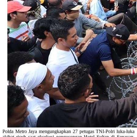
Polda Metro Jaya mengungkapkan 27 petugas TNI-Polri luka-luka
akibat ricuh saat eksekusi pengosongan Hotel Sultan di Senayan,