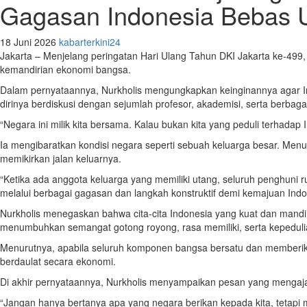
Gagasan Indonesia Bebas 
18 Juni 2026
kabarterkini24
Jakarta – Menjelang peringatan Hari Ulang Tahun DKI Jakarta ke-4
kemandirian ekonomi bangsa.
Dalam pernyataannya, Nurkholis mengungkapkan keinginannya agar In
dirinya berdiskusi dengan sejumlah profesor, akademisi, serta berbaga
“Negara ini milik kita bersama. Kalau bukan kita yang peduli terhadap I
Ia mengibaratkan kondisi negara seperti sebuah keluarga besar. Men
memikirkan jalan keluarnya.
“Ketika ada anggota keluarga yang memiliki utang, seluruh penghuni 
melalui berbagai gagasan dan langkah konstruktif demi kemajuan Indo
Nurkholis menegaskan bahwa cita-cita Indonesia yang kuat dan mandi
menumbuhkan semangat gotong royong, rasa memiliki, serta kepedul
Menurutnya, apabila seluruh komponen bangsa bersatu dan memberika
berdaulat secara ekonomi.
Di akhir pernyataannya, Nurkholis menyampaikan pesan yang mengajak
“Jangan hanya bertanya apa yang negara berikan kepada kita, tetapi m