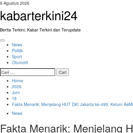
Skip
9 Agustus 2026
to
kabarterkini24
content
Berita Terkini, Kabar Terkini dan Terupdate
Primary
News
Menu
Politik
Sport
Otomotif
Cari
untuk:
Home
2026
Juni
18
Fakta Menarik: Menjelang HUT DKI Jakarta ke-499, Ketum As
News
Fakta Menarik: Menjelang 