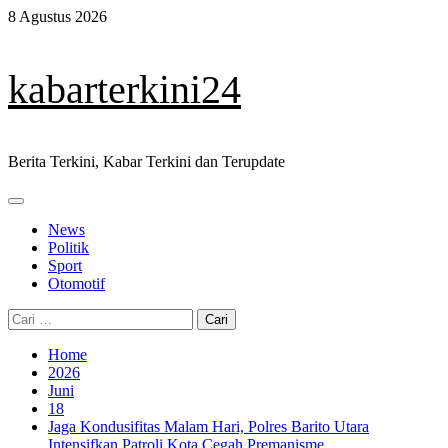
Skip
8 Agustus 2026
to
content
kabarterkini24
Berita Terkini, Kabar Terkini dan Terupdate
Primary
Menu
News
Politik
Sport
Otomotif
Cari
untuk:
Home
2026
Juni
18
Jaga Kondusifitas Malam Hari, Polres Barito Utara
Intensifkan Patroli Kota Cegah Premanisme