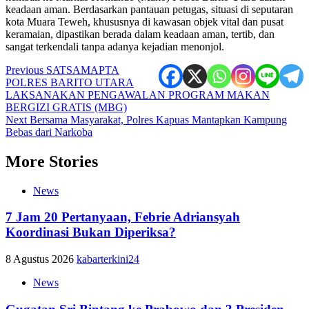
keadaan aman. Berdasarkan pantauan petugas, situasi di seputaran
kota Muara Teweh, khususnya di kawasan objek vital dan pusat
keramaian, dipastikan berada dalam keadaan aman, tertib, dan
sangat terkendali tanpa adanya kejadian menonjol.
Post
Previous
SATSAMAPTA
POLRES BARITO UTARA
navigation
LAKSANAKAN PENGAWALAN PROGRAM MAKAN
BERGIZI GRATIS (MBG)
Next
Bersama Masyarakat, Polres Kapuas Mantapkan Kampung
Bebas dari Narkoba
More Stories
News
7 Jam 20 Pertanyaan, Febrie Adriansyah
Koordinasi Bukan Diperiksa?
8 Agustus 2026
kabarterkini24
News