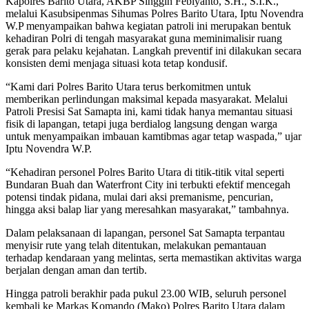
Kapolres Barito Utara, AKBP Singgih Febiyanto, S.H., S.I.K.,
melalui Kasubsipenmas Sihumas Polres Barito Utara, Iptu Novendra
W.P menyampaikan bahwa kegiatan patroli ini merupakan bentuk
kehadiran Polri di tengah masyarakat guna meminimalisir ruang
gerak para pelaku kejahatan. Langkah preventif ini dilakukan secara
konsisten demi menjaga situasi kota tetap kondusif.
“Kami dari Polres Barito Utara terus berkomitmen untuk
memberikan perlindungan maksimal kepada masyarakat. Melalui
Patroli Presisi Sat Samapta ini, kami tidak hanya memantau situasi
fisik di lapangan, tetapi juga berdialog langsung dengan warga
untuk menyampaikan imbauan kamtibmas agar tetap waspada,” ujar
Iptu Novendra W.P.
“Kehadiran personel Polres Barito Utara di titik-titik vital seperti
Bundaran Buah dan Waterfront City ini terbukti efektif mencegah
potensi tindak pidana, mulai dari aksi premanisme, pencurian,
hingga aksi balap liar yang meresahkan masyarakat,” tambahnya.
Dalam pelaksanaan di lapangan, personel Sat Samapta terpantau
menyisir rute yang telah ditentukan, melakukan pemantauan
terhadap kendaraan yang melintas, serta memastikan aktivitas warga
berjalan dengan aman dan tertib.
Hingga patroli berakhir pada pukul 23.00 WIB, seluruh personel
kembali ke Markas Komando (Mako) Polres Barito Utara dalam