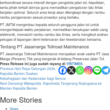
berkoordinasi secara intensif dengan pengelola jalan tol, kepolisian,
serta pihak terkait lainnya guna memastikan pengaturan lalu lintas
berjalan optimal. Seluruh area kerja akan dilengkapi dengan rambu-
rambu pengamanan sesuai prosedur yang berlaku.
PT JMTM mengimbau kepada seluruh pengguna jalan tol untuk
mengantisipasi waktu perjalanan, memastikan kecukupan saldo uang
elektronik, mematuhi rambu-rambu lalu lintas, serta mengikuti arahan
petugas di lapangan demi kelancaran dan keselamatan bersama.
Tentang PT Jasamarga Tollroad Maintenance
PT Jasamarga Tollroad Maintenance merupakan anak usaha PT Jasa
Marga (Persero) Tbk yang bergerak di bidang Preservasi Jalan Tol.
Press Release ini juga sudah tayang di
VRITIMES
Post
Previous
Hari Raya Galungan 2026,
Kapolda Banten Doakan
navigation
Kebahagiaan dan Kedamaian bagi Semua
Next
Dampingi Wakapolda, Kapolresta Tangerang Anjangsana ke
Mantan Kapolda Banten
More Stories
News