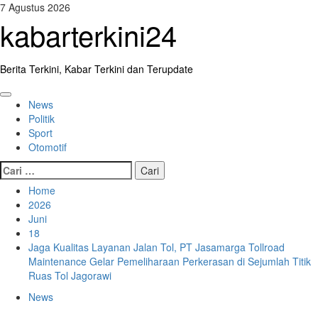
Skip
7 Agustus 2026
to
kabarterkini24
content
Berita Terkini, Kabar Terkini dan Terupdate
Primary
News
Menu
Politik
Sport
Otomotif
Cari
untuk:
Home
2026
Juni
18
Jaga Kualitas Layanan Jalan Tol, PT Jasamarga Tollroad
Maintenance Gelar Pemeliharaan Perkerasan di Sejumlah Titik
Ruas Tol Jagorawi
News