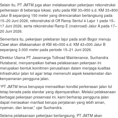
Selain itu, PT JMTM juga akan melaksanakan pekerjaan rekonstruksi
perkerasan di beberapa lokasi, yaitu pada KM 33+950 s.d. KM 33+800
Jalur B sepanjang 150 meter yang direncanakan berlangsung pada
15–20 Juni 2026, rekonstruksi di Off Ramp Sentul 4 Lajur 1 pada 15–
17 Juni 2026, serta rekonstruksi Ramp E (mainroad) Jalur A pada 17–
20 Juni 2026.
Sementara itu, pekerjaan pelebaran lajur pada arah Bogor menuju
Ciawi akan dilaksanakan di KM 46+000 s.d. KM 43+000 Jalur B
sepanjang 3.000 meter pada periode 15–21 Juni 2026.
Direktur Utama PT Jasamarga Tollroad Maintenance, Suchandra
Hutabarat, menyampaikan bahwa pelaksanaan pekerjaan ini
merupakan bentuk komitmen perusahaan dalam menjaga kualitas
infrastruktur jalan tol agar tetap memenuhi aspek keselamatan dan
kenyamanan pengguna jalan.
“PT JMTM terus berupaya memastikan kondisi perkerasan jalan tol
tetap berada pada standar yang dipersyaratkan. Melalui pelaksanaan
berbagai pekerjaan preservasi ini, kami berharap pengguna jalan
dapat merasakan manfaat berupa perjalanan yang lebih aman,
nyaman, dan lancar,” ujar Suchandra.
Selama pelaksanaan pekerjaan berlangsung, PT JMTM akan