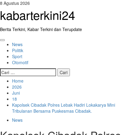
Skip
8 Agustus 2026
to
kabarterkini24
content
Berita Terkini, Kabar Terkini dan Terupdate
Primary
News
Menu
Politik
Sport
Otomotif
Cari
untuk:
Home
2026
Juni
18
Kapolsek Cibadak Polres Lebak Hadiri Lokakarya Mini
Tribulanan Bersama Puskesmas Cibadak.
News
Kapolsek Cibadak Polres