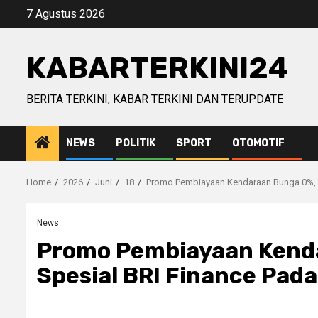
Skip
7 Agustus 2026
to
content
KABARTERKINI24
BERITA TERKINI, KABAR TERKINI DAN TERUPDATE
NEWS
POLITIK
SPORT
OTOMOTIF
Home
2026
Juni
18
Promo Pembiayaan Kendaraan Bunga 0%, 
News
Promo Pembiayaan Kend
Spesial BRI Finance Pa