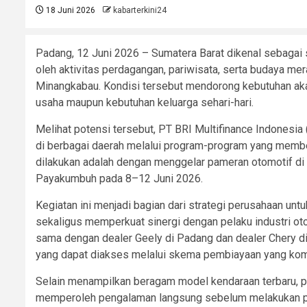
18 Juni 2026
kabarterkini24
Padang, 12 Juni 2026 – Sumatera Barat dikenal sebagai s
oleh aktivitas perdagangan, pariwisata, serta budaya m
Minangkabau. Kondisi tersebut mendorong kebutuhan akan
usaha maupun kebutuhan keluarga sehari-hari.
Melihat potensi tersebut, PT BRI Multifinance Indonesi
di berbagai daerah melalui program-program yang membe
dilakukan adalah dengan menggelar pameran otomotif di 
Payakumbuh pada 8–12 Juni 2026.
Kegiatan ini menjadi bagian dari strategi perusahaan u
sekaligus memperkuat sinergi dengan pelaku industri oto
sama dengan dealer Geely di Padang dan dealer Chery d
yang dapat diakses melalui skema pembiayaan yang komp
Selain menampilkan beragam model kendaraan terbaru, pe
memperoleh pengalaman langsung sebelum melakukan pe