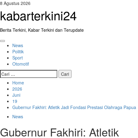
Skip
8 Agustus 2026
to
kabarterkini24
content
Berita Terkini, Kabar Terkini dan Terupdate
Primary
News
Menu
Politik
Sport
Otomotif
Cari
untuk:
Home
2026
Juni
19
Gubernur Fakhiri: Atletik Jadi Fondasi Prestasi Olahraga Papua
News
Gubernur Fakhiri: Atletik