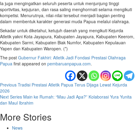
Ia juga mengingatkan seluruh peserta untuk menjunjung tinggi
sportivitas, kejujuran, dan rasa saling menghormati selama mengikuti
kompetisi. Menurutnya, nilai-nilai tersebut menjadi bagian penting
dalam membentuk karakter generasi muda Papua melalui olahraga.
Sekadar untuk diketahui, ketujuh daerah yang mengikuti Kejurda
Atletik yakni Kota Jayapura, Kabupaten Jayapura, Kabupaten Keerom,
Kabupaten Sarmi, Kabupaten Biak Numfor, Kabupaten Kepulauan
Yapen dan Kabupaten Waropen. (*)
The post
Gubernur Fakhiri: Atletik Jadi Fondasi Prestasi Olahraga
Papua
first appeared on
pembaruanpapua.com
.
Post
Previous
Tradisi Prestasi Atletik Papua Terus Dijaga Lewat Kejurda
2026
navigation
Next
Series Main ke Rumah: “Mau Jadi Apa?” Kolaborasi Yura Yunita
dan Maul Ibrahim
More Stories
News