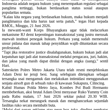
Indonesia adalah negara hukum yang menempatkan regulasi sebagai
panglima tertinggi, bukan berdasarkan status sosial ataupun
popularitas semata.
“Kalau kita negara yang berdasarkan hukum, maka hukum menjadi
panglimanya dan kita harus taat serta patuh,” tegas Hari kepada
RMOL, Minggu, 21 Juni 2026.
Ia mewanti-wanti Korps Bhayangkara agar tidak melacurkan
mekanisme RJ demi kepentingan transaksional yang justru merusak
marwah institusi penegak hukum. Perkara yang sudah memenuhi
unsur pidana dan masuk tahap penyidikan wajib dituntaskan secara
profesional.
“Tapi jika restorative justice disalahgunakan, hukum bukan jadi alat
kepatuhan tapi jadi alat transaksional melalui pengacara, juri, hakim,
dan jaksa yang masih dapat dinilai dengan angka (uang),” sentil
Hari.
Satreskrim Polres Metro Jakarta Utara telah resmi menjebloskan
Adam Deni ke jeruji besi. Sang selebgram ditetapkan sebagai
tersangka usai mengamuk dan melakukan intimidasi menggunakan
senjata airsoft gun di sebuah ruko di kawasan Sukapura, Cilincing.
Kabid Humas Polda Metro Jaya, Kombes Pol Budi Hermanto
membeberkan, aksi brutal Adam Deni menyasar Ruko Yummy Coin
pada Rabu malam, 17 Juni 2026 sekitar pukul 20.30 WIB.
Tersangka nekat merangsek masuk dan menghancurkan sejumlah
fasilitas ruko secara membabi buta.
“Mulai dari papan reklame atau neon box toko, dinding pembatas