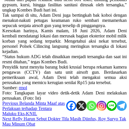
gypsum, kursi, hingga fasilitas sanitasi dirusak oleh tersangka,”
ungkap Kombes Budi hari ini.
Tak sampai di situ, Adam Deni juga bertingkah bak koboi dengan
menakut-nakuti petugas keamanan ruko sembari memamerkan
sepucuk senjata airsoft gun yang terselip di pinggangnya.
Keesokan harinya, Kamis malam, 18 Juni 2026, Adam Deni
kembali mendatangi lokasi dan merusak bagian eksterior mobil milik
korban yang sedang terparkir. Mengetahui aksi nekat tersebut,
personel Polsek Cilincing langsung meringkus tersangka di lokasi
kejadian.
“Status hukum ADG telah dinaikkan menjadi tersangka dan saat ini
resmi ditahan,” tegas Kombes Budi.
Penyidik turut menyita barang bukti krusial berupa rekaman kamera
pengawas (CCTV) dan satu unit airsoft gun. Berdasarkan
pemeriksaan awal, Adam Deni telah mengakui semua aksi
perusakan yang memicu kerugian senilai Rp15 juta tersebut.
Sumber:
rmol
Foto: Tangkapan layar video detik-detik Adam Deni melakukan
perusakan. (Foto: Ist)
Post
Previous
Belanda Minta Maaf atas
Perlakuan terhadap Tentara
navigation
Maluku Eks-KNIL
Next
Refly Harun Sebut Dokter Tifa Masih Diinfus, Roy Suryo Tak
Mau Minum Obat