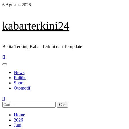
Skip
6 Agustus 2026
to
content
kabarterkini24
Berita Terkini, Kabar Terkini dan Terupdate
Primary
Menu
News
Politik
Sport
Otomotif
Cari
untuk:
Home
2026
Juni