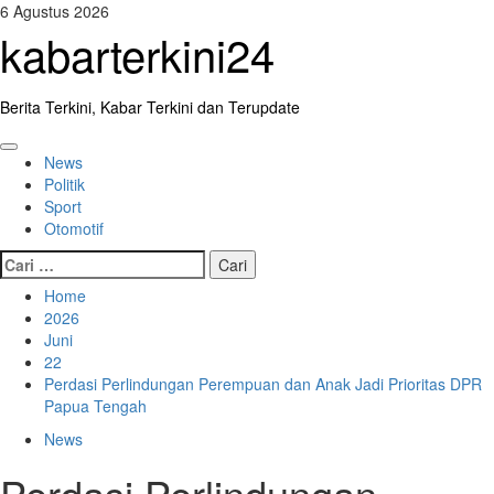
Skip
6 Agustus 2026
to
kabarterkini24
content
Berita Terkini, Kabar Terkini dan Terupdate
Primary
News
Menu
Politik
Sport
Otomotif
Cari
untuk:
Home
2026
Juni
22
Perdasi Perlindungan Perempuan dan Anak Jadi Prioritas DPR
Papua Tengah
News
Perdasi Perlindungan