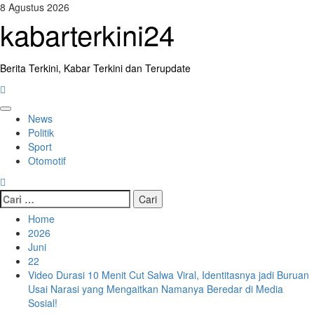
Skip
8 Agustus 2026
to
kabarterkini24
content
Berita Terkini, Kabar Terkini dan Terupdate
Primary
News
Menu
Politik
Sport
Otomotif
Cari
untuk:
Home
2026
Juni
22
Video Durasi 10 Menit Cut Salwa Viral, Identitasnya jadi Buruan
Usai Narasi yang Mengaitkan Namanya Beredar di Media
Sosial!