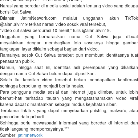
Narasi yang beredar di media sosial adalah tentang video yang diduga
berisi Cut Salwa.
Dilansir JatimNetwork.com melalui unggahan akun TikTok
@alan.alvin19 terkait narasi video sosok viral tersebut,
“video cut salwa berdurasi 10 menit,” tulis @alan.alvin19.
Unggahan yang bernarasikan nama Cut Salwa juga dibuat
meyakinkan dengan membagikan foto sosoknya hingga gambar
tangkapan layar diklaim sebagai bagian dari video.
Ramainya sosok Cut Salwa tersebut pun membuat identitasnya tuai
penasaran publik.
Namun, hingga saat ini, identitas asli perempuan yang dikaitkan
dengan nama Cut Salwa belum dapat dipastikan.
Selain itu, keaslian video tersebut belum mendapatkan konfirmasi
sehingga berpeluang menjadi berita hoaks,
Para pengguna media sosial dan internet juga diimbau untuk lebih
berhati-hati terhadap tautan yang mengatasnamakan video viral
karena dapat dimanfaatkan sebagai modus kejahatan siber.
Terutama link-link yang dapat menyebarkan phishing, malware, atau
pencurian data pribadi.
Sehingga perlu mewaspadai informasi yang beredar di internet dan
tidak langsung mempercayainya.***
Sumber:
jatimnetwork