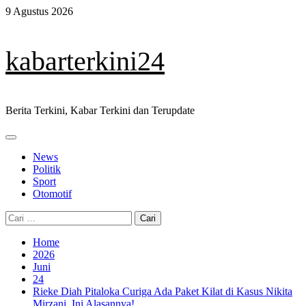
Skip
9 Agustus 2026
to
content
kabarterkini24
Berita Terkini, Kabar Terkini dan Terupdate
Primary
Menu
News
Politik
Sport
Otomotif
Cari
untuk:
Home
2026
Juni
24
Rieke Diah Pitaloka Curiga Ada Paket Kilat di Kasus Nikita
Mirzani, Ini Alasannya!