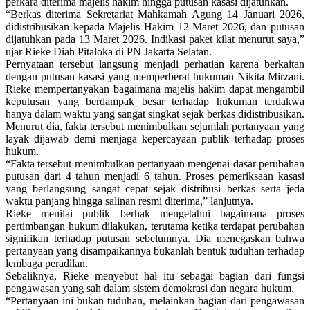
perkara diterima majelis hakim hingga putusan kasasi dijatuhkan.
“Berkas diterima Sekretariat Mahkamah Agung 14 Januari 2026,
didistribusikan kepada Majelis Hakim 12 Maret 2026, dan putusan
dijatuhkan pada 13 Maret 2026. Indikasi paket kilat menurut saya,”
ujar Rieke Diah Pitaloka di PN Jakarta Selatan.
Pernyataan tersebut langsung menjadi perhatian karena berkaitan
dengan putusan kasasi yang memperberat hukuman Nikita Mirzani.
Rieke mempertanyakan bagaimana majelis hakim dapat mengambil
keputusan yang berdampak besar terhadap hukuman terdakwa
hanya dalam waktu yang sangat singkat sejak berkas didistribusikan.
Menurut dia, fakta tersebut menimbulkan sejumlah pertanyaan yang
layak dijawab demi menjaga kepercayaan publik terhadap proses
hukum.
“Fakta tersebut menimbulkan pertanyaan mengenai dasar perubahan
putusan dari 4 tahun menjadi 6 tahun. Proses pemeriksaan kasasi
yang berlangsung sangat cepat sejak distribusi berkas serta jeda
waktu panjang hingga salinan resmi diterima,” lanjutnya.
Rieke menilai publik berhak mengetahui bagaimana proses
pertimbangan hukum dilakukan, terutama ketika terdapat perubahan
signifikan terhadap putusan sebelumnya. Dia menegaskan bahwa
pertanyaan yang disampaikannya bukanlah bentuk tuduhan terhadap
lembaga peradilan.
Sebaliknya, Rieke menyebut hal itu sebagai bagian dari fungsi
pengawasan yang sah dalam sistem demokrasi dan negara hukum.
“Pertanyaan ini bukan tuduhan, melainkan bagian dari pengawasan