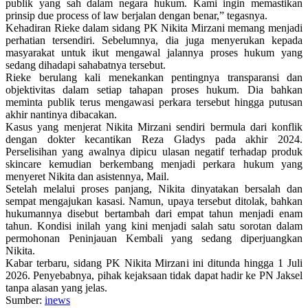
publik yang sah dalam negara hukum. Kami ingin memastikan
prinsip due process of law berjalan dengan benar,” tegasnya.
Kehadiran Rieke dalam sidang PK Nikita Mirzani memang menjadi
perhatian tersendiri. Sebelumnya, dia juga menyerukan kepada
masyarakat untuk ikut mengawal jalannya proses hukum yang
sedang dihadapi sahabatnya tersebut.
Rieke berulang kali menekankan pentingnya transparansi dan
objektivitas dalam setiap tahapan proses hukum. Dia bahkan
meminta publik terus mengawasi perkara tersebut hingga putusan
akhir nantinya dibacakan.
Kasus yang menjerat Nikita Mirzani sendiri bermula dari konflik
dengan dokter kecantikan Reza Gladys pada akhir 2024.
Perselisihan yang awalnya dipicu ulasan negatif terhadap produk
skincare kemudian berkembang menjadi perkara hukum yang
menyeret Nikita dan asistennya, Mail.
Setelah melalui proses panjang, Nikita dinyatakan bersalah dan
sempat mengajukan kasasi. Namun, upaya tersebut ditolak, bahkan
hukumannya disebut bertambah dari empat tahun menjadi enam
tahun. Kondisi inilah yang kini menjadi salah satu sorotan dalam
permohonan Peninjauan Kembali yang sedang diperjuangkan
Nikita.
Kabar terbaru, sidang PK Nikita Mirzani ini ditunda hingga 1 Juli
2026. Penyebabnya, pihak kejaksaan tidak dapat hadir ke PN Jaksel
tanpa alasan yang jelas.
Sumber:
inews