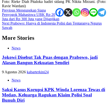
Foto: Rieke Diah Pitaloka hadiri sidang PK Nikita Mirzani. (Foto:
Ravie Wardani)
Post
Previous
Mengungkap Siapa
Penyogok Mahasiswa UBK Rp 20
navigation
Juta dari Rp 300 Juta yang Dijanjikan
Next
Prabowo: Hanya di Indonesia Polisi dan Tentaranya Ngurus
Sawah
More Stories
News
Jokowi Disebut Tak Puas dengan Prabowo, jadi
Alasan Bangun Kekuatan Sendiri
9 Agustus 2026
kabarterkini24
News
Saksi Kasus Korupsi KPK Winda Lorenza Tewas di
Medan, Keluarga Ragukan Klaim Polisi Soal
Bunuh Diri