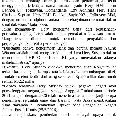
rekomendasi terhadap beberapa perusahaan pertambangan telah
menggunakan beberapa nama samaran yaitu Hery HMI, John
Lennon 07, Tolkeyem, Komandante, Edy Adhimas Hery HMI
Cirebon, Septian, Hery HMI, Ponakan Supir 2021, Tolkeyem MM,
dengan nomor handphone antara lain sebagaimana termuat dalam
surat dakwaan,” kata Jaksa.
Jaksa melanjutkan, Hery menerima uang dari perusahaan-
perusahaan yang bermasalah dalam pemakaian kawasan hutan.
Uang tersebut ditujukan untuk permohonan pengaktifan dan
perpanjangan izin usaha pertambangan.
“Diketahui bahwa penerimaan uang dan barang melalui Agung
Winarno adalah untuk menggerakkan terdakwa Hery Susanto dalam
menerbitkan LHP Ombudsman RI yang menyatakan adanya
maladministrasi,” ujarnya.
Diketahui, Hery Susanto didakwa menerima suap Rp4,8 miliar
terkait kasus dugaan korupsi tata kelola usaha pertambangan nikel.
Jumlah tersebut terdiri dari uang sebanyak Rp2,6 miliar dan rumah
senilai Rp2,2 miliar.
“Bahwa terdakwa Hery Susanto selaku pegawai negeri atau
penyelenggara negara, yaitu sebagai Anggota Ombudsman periode
2021 sampai dengan 2026 telah menerima hadiah atau janji berupa
penerimaan sejumlah uang dan barang,” kata Jaksa membacakan
surat dakwaan di Pengadilan Tipikor pada Pengadilan Negeri
Jakarta Pusat, Kamis (25/6/2026).
Jaksa menjelaskan, pemberian tersebut sebagai upaya untuk