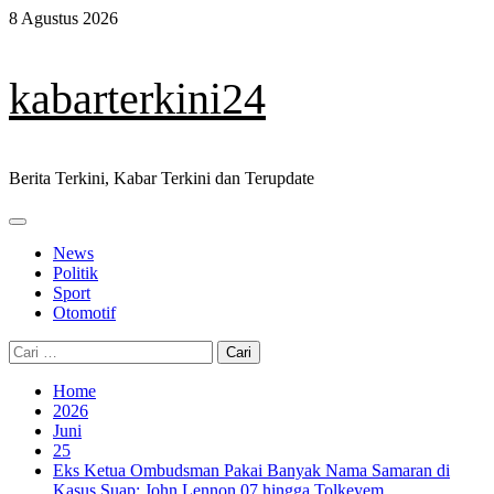
Skip
8 Agustus 2026
to
content
kabarterkini24
Berita Terkini, Kabar Terkini dan Terupdate
Primary
Menu
News
Politik
Sport
Otomotif
Cari
untuk:
Home
2026
Juni
25
Eks Ketua Ombudsman Pakai Banyak Nama Samaran di
Kasus Suap: John Lennon 07 hingga Tolkeyem