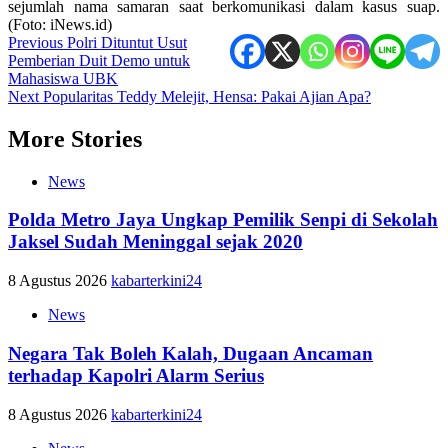
sejumlah nama samaran saat berkomunikasi dalam kasus suap.
(Foto: iNews.id)
Post
Previous
Polri Dituntut Usut
Pemberian Duit Demo untuk
navigation
Mahasiswa UBK
Next
Popularitas Teddy Melejit, Hensa: Pakai Ajian Apa?
More Stories
News
Polda Metro Jaya Ungkap Pemilik Senpi di Sekolah
Jaksel Sudah Meninggal sejak 2020
8 Agustus 2026
kabarterkini24
News
Negara Tak Boleh Kalah, Dugaan Ancaman
terhadap Kapolri Alarm Serius
8 Agustus 2026
kabarterkini24