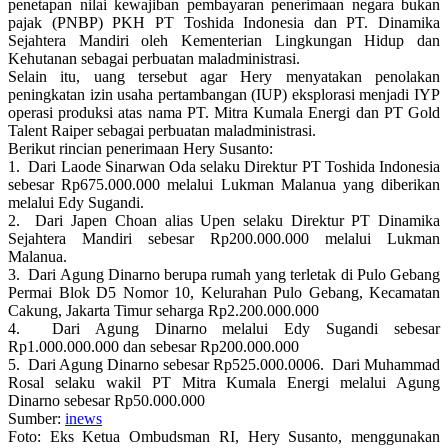
penetapan nilai kewajiban pembayaran penerimaan negara bukan
pajak (PNBP) PKH PT Toshida Indonesia dan PT. Dinamika
Sejahtera Mandiri oleh Kementerian Lingkungan Hidup dan
Kehutanan sebagai perbuatan maladministrasi.
Selain itu, uang tersebut agar Hery menyatakan penolakan
peningkatan izin usaha pertambangan (IUP) eksplorasi menjadi IYP
operasi produksi atas nama PT. Mitra Kumala Energi dan PT Gold
Talent Raiper sebagai perbuatan maladministrasi.
Berikut rincian penerimaan Hery Susanto:
1. Dari Laode Sinarwan Oda selaku Direktur PT Toshida Indonesia
sebesar Rp675.000.000 melalui Lukman Malanua yang diberikan
melalui Edy Sugandi.
2. Dari Japen Choan alias Upen selaku Direktur PT Dinamika
Sejahtera Mandiri sebesar Rp200.000.000 melalui Lukman
Malanua.
3. Dari Agung Dinarno berupa rumah yang terletak di Pulo Gebang
Permai Blok D5 Nomor 10, Kelurahan Pulo Gebang, Kecamatan
Cakung, Jakarta Timur seharga Rp2.200.000.000
4. Dari Agung Dinarno melalui Edy Sugandi sebesar
Rp1.000.000.000 dan sebesar Rp200.000.000
5. Dari Agung Dinarno sebesar Rp525.000.0006. Dari Muhammad
Rosal selaku wakil PT Mitra Kumala Energi melalui Agung
Dinarno sebesar Rp50.000.000
Sumber:
inews
Foto: Eks Ketua Ombudsman RI, Hery Susanto, menggunakan