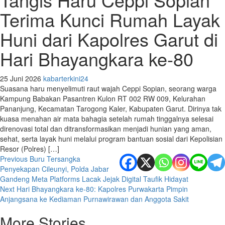
Terima Kunci Rumah Layak
Huni dari Kapolres Garut di
Hari Bhayangkara ke-80
25 Juni 2026
kabarterkini24
Suasana haru menyelimuti raut wajah Ceppi Sopian, seorang warga
Kampung Babakan Pasantren Kulon RT 002 RW 009, Kelurahan
Pananjung, Kecamatan Tarogong Kaler, Kabupaten Garut. Dirinya tak
kuasa menahan air mata bahagia setelah rumah tinggalnya selesai
direnovasi total dan ditransformasikan menjadi hunian yang aman,
sehat, serta layak huni melalui program bantuan sosial dari Kepolisian
Resor (Polres) […]
Post
Previous
Buru Tersangka
Penyekapan Cileunyi, Polda Jabar
navigation
Gandeng Meta Platforms Lacak Jejak Digital Taufik Hidayat
Next
Hari Bhayangkara ke-80: Kapolres Purwakarta Pimpin
Anjangsana ke Kediaman Purnawirawan dan Anggota Sakit
More Stories