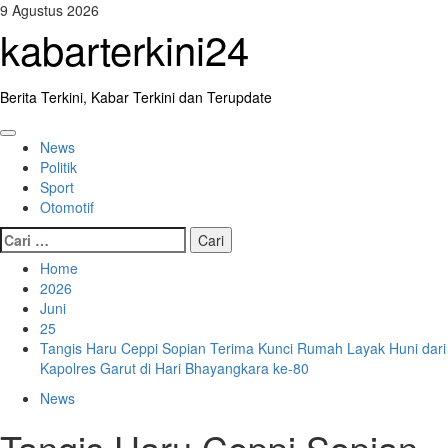
Skip
9 Agustus 2026
to
kabarterkini24
content
Berita Terkini, Kabar Terkini dan Terupdate
Primary
News
Menu
Politik
Sport
Otomotif
Cari
untuk:
Home
2026
Juni
25
Tangis Haru Ceppi Sopian Terima Kunci Rumah Layak Huni dari
Kapolres Garut di Hari Bhayangkara ke-80
News
Tangis Haru Ceppi Sopian