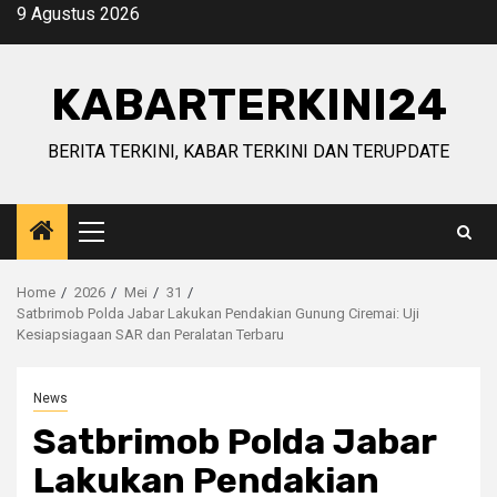
Skip
9 Agustus 2026
to
content
KABARTERKINI24
BERITA TERKINI, KABAR TERKINI DAN TERUPDATE
Primary
Menu
Home
2026
Mei
31
Satbrimob Polda Jabar Lakukan Pendakian Gunung Ciremai: Uji
Kesiapsiagaan SAR dan Peralatan Terbaru
News
Satbrimob Polda Jabar
Lakukan Pendakian