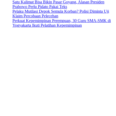
Satu Kalimat Bisa Bikin Pasar Goyang, Alasan Presiden
Prabowo Perlu Pidato Pakai Teks
Pelaku Mutilasi Depok Semula Korban? Polisi Diminta Uji
Klaim Percobaan Pelecehan
Perkuat Kepemimpinan Perempuan, 30 Guru SMA-SMK di
Yogyakarta Ikuti Pelatihan Kepemimpinan