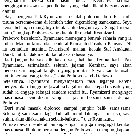
pengalaman mereka saat masih muda. Keduanya kembali
mengingat masa-masa pendidikan yang telah dilalui bersama-sama
dahulu.
“Saya mengenal Pak Ryamizard itu sudah puluhan tahun. Kita dulu
taruna bersama-sama di lembah tidar, digembleng sama-sama. Saya
kenal beliau, semangatnya tidak jauh dengan saya. Sangat merah
putih,” ungkap Prabowo yang duduk di sebelah Ryamizard.
Prabowo berseloroh, Ryamizard memegang banyak rahasia yang ia
miliki. Mantan komandan jenderal Komando Pasukan Khusus TNI
itu kemudian meminta Ryamizard, mantan kepala Staf Angkatan
Darat, untuk tidak membuka rahasia-rahasianya.
“Jadi jangan banyak dibukalah yah, hahaha. Terima kasih Pak
Ryamizard, terimakasih seluruh jajaran Kemhan, saya akan
meneruskan langkah-langkah yang prioritas. Saya akan berusaha
untuk berbuat yang terbaik,” kata Prabowo sambil tertawa.
Setelahnya, Ryamizard menyampaikan rasa leganya karena
menyerahkan tanggung jawab sebagai menhan kepada sosok yang
sudah ia anggap sebagai saudara sendiri itu. Ryamizard mengingat
masa-masa pendidikan yang ia jalani bersama-sama dengan
Prabowo.
“Dari awal masuk diplonco sampai jungkir balik sama-sama.
Sekarang sama-sama lagi. Jadi alhamdulillah tugas ini pasti, saya
yakin, akan dilaksanakan sebaik-baiknya,” ujar Ryamizard.
Purnawirawan Jenderal bintang empat itu juga mengingat kembali
masa-masa dihukum bersama dengan Prabowo. Ia mengungkapkan,