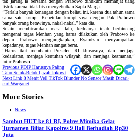
tak jarang ia bersama dengan Prabowo dihukum memanjat tiang
listrik karena tidak bisa menyebutkan Sapta Marga.
“Terlalu banyak kenangan dengan beliau ini, karena dua tahun sama
sama satu kompi. Kebetulan kompi saya dengan Pak Prabowo
banyak orang betawinya, nakal-nakal,” kata dia.
Selain membicarakan masa lalu, keduanya telah berbincang
mengenai tugas Menhan yang harus dilakukan oleh Prabowo ke
depan. Prabowo mengungkapkan, Ryamizard menyampaikan
kepadanya, tugas Menhan sangat berat.
“Harus ikut membantu Presiden RI khususnya, dan menjaga
kedaulatan, menjaga keutuhan wilayah, dan menjaga keamanan,”
tutur Prabowo.
Post
Previous
PDIP Harusnya Paling
Tahu Seluk-Beluk Ijazah Jokowi
navigation
Next
Link 8 Menit Vell TikTok Blunder No Sensor Masih Dicari-
cari Warganet
More Stories
News
Sambut HUT ke-81 RI, Polres Mimika Gelar
Turnamen Biliar Kapolres 9 Ball Berhadiah Rp30
Juta