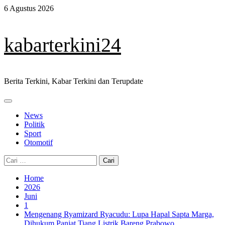
Skip
6 Agustus 2026
to
content
kabarterkini24
Berita Terkini, Kabar Terkini dan Terupdate
Primary
Menu
News
Politik
Sport
Otomotif
Cari
untuk:
Home
2026
Juni
1
Mengenang Ryamizard Ryacudu: Lupa Hapal Sapta Marga,
Dihukum Panjat Tiang Listrik Bareng Prabowo