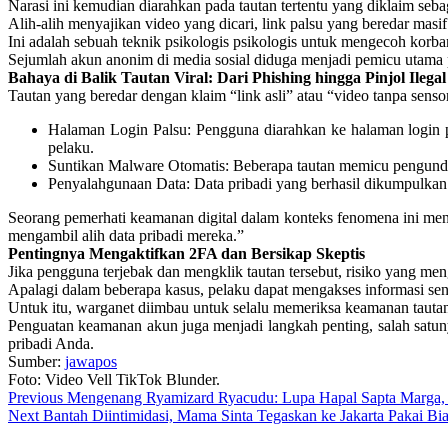
Narasi ini kemudian diarahkan pada tautan tertentu yang diklaim sebag
Alih-alih menyajikan video yang dicari, link palsu yang beredar masi
Ini adalah sebuah teknik psikologis psikologis untuk mengecoh korba
Sejumlah akun anonim di media sosial diduga menjadi pemicu utama p
Bahaya di Balik Tautan Viral: Dari Phishing hingga Pinjol Ilegal
Tautan yang beredar dengan klaim “link asli” atau “video tanpa sens
Halaman Login Palsu: Pengguna diarahkan ke halaman login pa
pelaku.
Suntikan Malware Otomatis: Beberapa tautan memicu pengundu
Penyalahgunaan Data: Data pribadi yang berhasil dikumpulkan be
Seorang pemerhati keamanan digital dalam konteks fenomena ini men
mengambil alih data pribadi mereka.”
Pentingnya Mengaktifkan 2FA dan Bersikap Skeptis
Jika pengguna terjebak dan mengklik tautan tersebut, risiko yang me
Apalagi dalam beberapa kasus, pelaku dapat mengakses informasi sensi
Untuk itu, warganet diimbau untuk selalu memeriksa keamanan tautan
Penguatan keamanan akun juga menjadi langkah penting, salah satuny
pribadi Anda.
Sumber:
jawapos
Foto: Video Vell TikTok Blunder.
Post
Previous
Mengenang Ryamizard Ryacudu: Lupa Hapal Sapta Marga, 
Next
Bantah Diintimidasi, Mama Sinta Tegaskan ke Jakarta Pakai Bia
navigation