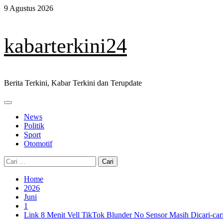
Skip
9 Agustus 2026
to
content
kabarterkini24
Berita Terkini, Kabar Terkini dan Terupdate
Primary
Menu
News
Politik
Sport
Otomotif
Cari
untuk:
Home
2026
Juni
1
Link 8 Menit Vell TikTok Blunder No Sensor Masih Dicari-car