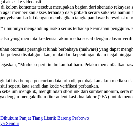
ai akses ke video asli.
f di kolom komentar tersebut merupakan bagian dari skenario rekayasa s
n agar memberikan akses terhadap data pribadi secara sukarela namun t
enyebaran isu ini dengan membagikan tangkapan layar beresolusi renda
or” umumnya mengandung risiko serius terhadap keamanan pengguna. Pol
lsu yang meminta kredensial akun media sosial dengan alasan verifika
han otomatis perangkat lunak berbahaya (malware) yang dapat menghu
rpotensi disalahgunakan, mulai dari kepentingan iklan ilegal hingga p
egaskan, “Modus seperti ini bukan hal baru. Pelaku memanfaatkan ras
ngintai bisa berupa pencurian data pribadi, pembajakan akun media sos
tif seperti kata sandi dan kode verifikasi perbankan.
 sebelum mengklik, menghindari shortlink dari sumber anonim, serta 
a dengan mengaktifkan fitur autentikasi dua faktor (2FA) untuk mence
Dihukum Panjat Tiang Listrik Bareng Prabowo
ya Sendiri