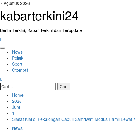
Skip
7 Agustus 2026
to
kabarterkini24
content
Berita Terkini, Kabar Terkini dan Terupdate
Primary
News
Menu
Politik
Sport
Otomotif
Cari
untuk:
Home
2026
Juni
1
Siasat Kiai di Pekalongan Cabuli Santriwati Modus Hamil Lewat 
News