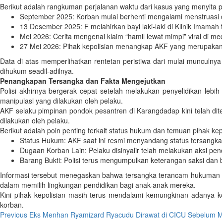
Berikut adalah rangkuman perjalanan waktu dari kasus yang menyita per
September 2025: Korban mulai berhenti mengalami menstruasi d
13 Desember 2025: F melahirkan bayi laki-laki di Klinik Imamah 
Mei 2026: Cerita mengenai klaim “hamil lewat mimpi” viral di m
27 Mei 2026: Pihak kepolisian menangkap AKF yang merupakan 
Data di atas memperlihatkan rentetan peristiwa dari mulai munculn
dihukum seadil-adilnya.
Penangkapan Tersangka dan Fakta Mengejutkan
Polisi akhirnya bergerak cepat setelah melakukan penyelidikan leb
manipulasi yang dilakukan oleh pelaku.
AKF selaku pimpinan pondok pesantren di Karangdadap kini telah dite
dilakukan oleh pelaku.
Berikut adalah poin penting terkait status hukum dan temuan pihak kep
Status Hukum: AKF saat ini resmi menyandang status tersangka
Dugaan Korban Lain: Pelaku disinyalir telah melakukan aksi pen
Barang Bukti: Polisi terus mengumpulkan keterangan saksi dan b
Informasi tersebut menegaskan bahwa tersangka terancam hukuman ber
dalam memilih lingkungan pendidikan bagi anak-anak mereka.
Kini pihak kepolisian masih terus mendalami kemungkinan adanya ko
korban.
Post
Previous
Eks Menhan Ryamizard Ryacudu Dirawat di CICU Sebelum Me