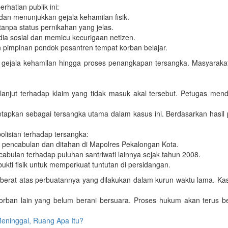
hatian publik ini:
an menunjukkan gejala kehamilan fisik.
tanpa status pernikahan yang jelas.
edia sosial dan memicu kecurigaan netizen.
pimpinan pondok pesantren tempat korban belajar.
ya gejala kehamilan hingga proses penangkapan tersangka. Masyarak
ih lanjut terhadap klaim yang tidak masuk akal tersebut. Petugas 
tapkan sebagai tersangka utama dalam kasus ini. Berdasarkan hasil p
olisian terhadap tersangka:
 pencabulan dan ditahan di Mapolres Pekalongan Kota.
cabulan terhadap puluhan santriwati lainnya sejak tahun 2008.
ukti fisik untuk memperkuat tuntutan di persidangan.
at atas perbuatannya yang dilakukan dalam kurun waktu lama. Kasus i
rban lain yang belum berani bersuara. Proses hukum akan terus ber
ninggal, Ruang Apa Itu?