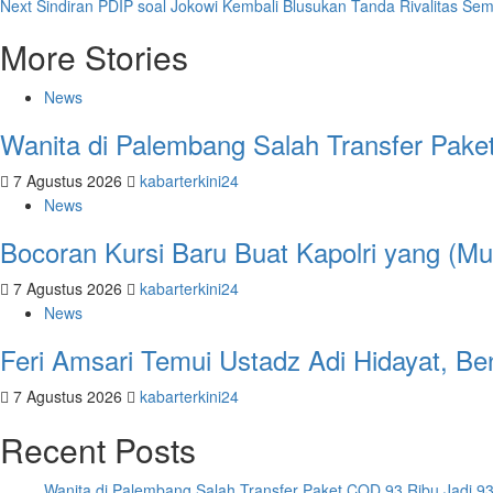
Next
Sindiran PDIP soal Jokowi Kembali Blusukan Tanda Rivalitas S
navigation
More Stories
News
Wanita di Palembang Salah Transfer Paket
7 Agustus 2026
kabarterkini24
News
Bocoran Kursi Baru Buat Kapolri yang (M
7 Agustus 2026
kabarterkini24
News
Feri Amsari Temui Ustadz Adi Hidayat, B
7 Agustus 2026
kabarterkini24
Recent Posts
Wanita di Palembang Salah Transfer Paket COD 93 Ribu Jadi 93