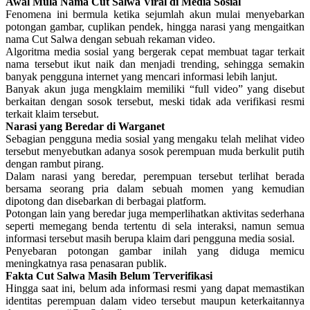
Awal Mula Nama Cut Salwa Viral di Media Sosial
Fenomena ini bermula ketika sejumlah akun mulai menyebarkan
potongan gambar, cuplikan pendek, hingga narasi yang mengaitkan
nama Cut Salwa dengan sebuah rekaman video.
Algoritma media sosial yang bergerak cepat membuat tagar terkait
nama tersebut ikut naik dan menjadi trending, sehingga semakin
banyak pengguna internet yang mencari informasi lebih lanjut.
Banyak akun juga mengklaim memiliki “full video” yang disebut
berkaitan dengan sosok tersebut, meski tidak ada verifikasi resmi
terkait klaim tersebut.
Narasi yang Beredar di Warganet
Sebagian pengguna media sosial yang mengaku telah melihat video
tersebut menyebutkan adanya sosok perempuan muda berkulit putih
dengan rambut pirang.
Dalam narasi yang beredar, perempuan tersebut terlihat berada
bersama seorang pria dalam sebuah momen yang kemudian
dipotong dan disebarkan di berbagai platform.
Potongan lain yang beredar juga memperlihatkan aktivitas sederhana
seperti memegang benda tertentu di sela interaksi, namun semua
informasi tersebut masih berupa klaim dari pengguna media sosial.
Penyebaran potongan gambar inilah yang diduga memicu
meningkatnya rasa penasaran publik.
Fakta Cut Salwa Masih Belum Terverifikasi
Hingga saat ini, belum ada informasi resmi yang dapat memastikan
identitas perempuan dalam video tersebut maupun keterkaitannya