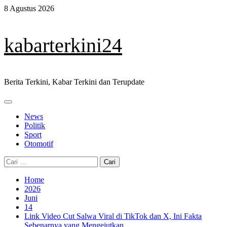
Skip
8 Agustus 2026
to
content
kabarterkini24
Berita Terkini, Kabar Terkini dan Terupdate
Primary
Menu
News
Politik
Sport
Otomotif
Cari
untuk:
Home
2026
Juni
14
Link Video Cut Salwa Viral di TikTok dan X, Ini Fakta
Sebenarnya yang Mengejutkan