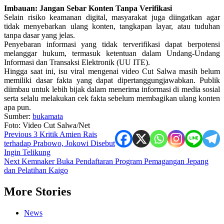
Imbauan: Jangan Sebar Konten Tanpa Verifikasi
Selain risiko keamanan digital, masyarakat juga diingatkan agar
tidak menyebarkan ulang konten, tangkapan layar, atau tuduhan
tanpa dasar yang jelas.
Penyebaran informasi yang tidak terverifikasi dapat berpotensi
melanggar hukum, termasuk ketentuan dalam Undang-Undang
Informasi dan Transaksi Elektronik (UU ITE).
Hingga saat ini, isu viral mengenai video Cut Salwa masih belum
memiliki dasar fakta yang dapat dipertanggungjawabkan. Publik
diimbau untuk lebih bijak dalam menerima informasi di media sosial
serta selalu melakukan cek fakta sebelum membagikan ulang konten
apa pun.
Sumber:
bukamata
Foto: Video Cut Salwa/Net
Post
Previous
3 Kritik Amien Rais
terhadap Prabowo, Jokowi Disebut
navigation
Ingin Telikung
Next
Kemnaker Buka Pendaftaran Program Pemagangan Jepang
dan Pelatihan Kaigo
More Stories
News