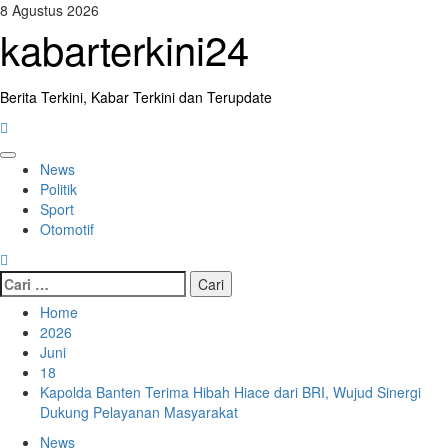
Skip
8 Agustus 2026
to
kabarterkini24
content
Berita Terkini, Kabar Terkini dan Terupdate
Primary
News
Menu
Politik
Sport
Otomotif
Cari
untuk:
Home
2026
Juni
18
Kapolda Banten Terima Hibah Hiace dari BRI, Wujud Sinergi
Dukung Pelayanan Masyarakat
News