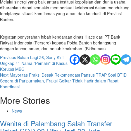
Melalui sinergi yang baik antara institusi kepolisian dan dunia usaha,
diharapkan dapat semakin memperkuat kolaborasi dalam mendukung
terciptanya situasi kamtibmas yang aman dan kondusif di Provinsi
Banten.
Kegiatan penyerahan hibah kendaraan dinas Hiace dari PT Bank
Rakyat Indonesia (Persero) kepada Polda Banten berlangsung
dengan lancar, aman, dan penuh keakraban. (Bidhumas)
Post
Previous
Bukan Lagi 26, Sony Kini
Ungkap 41 Nama “Pemain” di Kasus
navigation
Korupsi MBG
Next
Mayoritas Fraksi Desak Rekomendasi Pansus TRAP Soal BTID
Segera di Paripurnakan, Fraksi Golkar Tidak Hadir dalam Rapat
Koordinasi
More Stories
News
Wanita di Palembang Salah Transfer
Paket COD 93 Ribu Jadi 93 Juta,