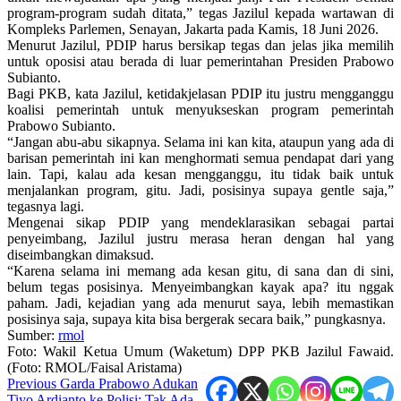
program-program sudah ditata,” tegas Jazilul kepada wartawan di
Kompleks Parlemen, Senayan, Jakarta pada Kamis, 18 Juni 2026.
Menurut Jazilul, PDIP harus bersikap tegas dan jelas jika memilih
untuk oposisi atau berada di luar pemerintahan Presiden Prabowo
Subianto.
Bagi PKB, kata Jazilul, ketidakjelasan PDIP itu justru mengganggu
koalisi pemerintah untuk menyukseskan program pemerintah
Prabowo Subianto.
“Jangan abu-abu sikapnya. Selama ini kan kita, ataupun yang ada di
barisan pemerintah ini kan menghormati semua pendapat dari yang
lain. Tapi, kalau ada kesan mengganggu, itu tidak baik untuk
menjalankan program, gitu. Jadi, posisinya supaya gentle saja,”
tegasnya lagi.
Mengenai sikap PDIP yang mendeklarasikan sebagai partai
penyeimbang, Jazilul justru merasa heran dengan hal yang
diseimbangkan dimaksud.
“Karena selama ini memang ada kesan gitu, di sana dan di sini,
belum tegas posisinya. Menyeimbangkan kayak apa? itu nggak
paham. Jadi, kejadian yang ada menurut saya, lebih memastikan
posisinya saja, supaya kita bisa bergerak secara baik,” pungkasnya.
Sumber:
rmol
Foto: Wakil Ketua Umum (Waketum) DPP PKB Jazilul Fawaid.
(Foto: RMOL/Faisal Aristama)
Post
Previous
Garda Prabowo Adukan
Tiyo Ardianto ke Polisi: Tak Ada