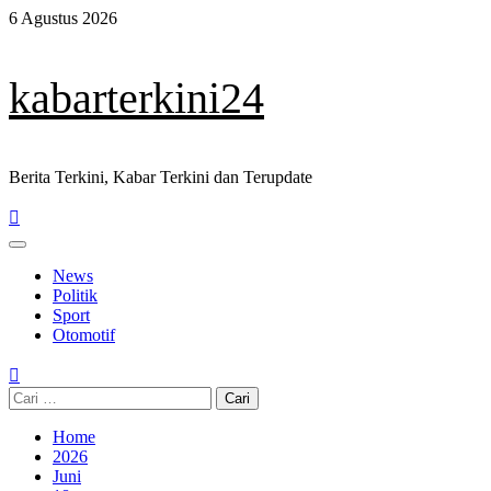
Skip
6 Agustus 2026
to
content
kabarterkini24
Berita Terkini, Kabar Terkini dan Terupdate
Primary
Menu
News
Politik
Sport
Otomotif
Cari
untuk:
Home
2026
Juni