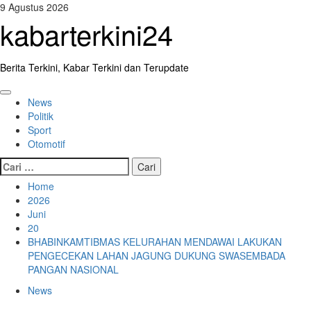
Skip
9 Agustus 2026
to
kabarterkini24
content
Berita Terkini, Kabar Terkini dan Terupdate
Primary
News
Menu
Politik
Sport
Otomotif
Cari
untuk:
Home
2026
Juni
20
BHABINKAMTIBMAS KELURAHAN MENDAWAI LAKUKAN
PENGECEKAN LAHAN JAGUNG DUKUNG SWASEMBADA
PANGAN NASIONAL
News