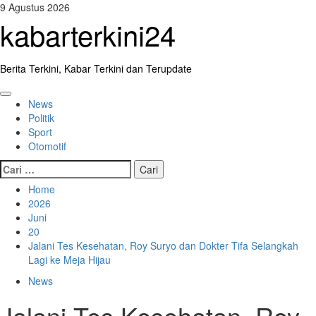
Skip
9 Agustus 2026
to
kabarterkini24
content
Berita Terkini, Kabar Terkini dan Terupdate
Primary
News
Menu
Politik
Sport
Otomotif
Cari
untuk:
Home
2026
Juni
20
Jalani Tes Kesehatan, Roy Suryo dan Dokter Tifa Selangkah
Lagi ke Meja Hijau
News
Jalani Tes Kesehatan, Roy