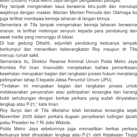
Bukti (Dittahti) Polda Metro Jaya dengan pengawalan petugas.
Roy tampak mengenakan kaus berwarna biru-putih dan menutupi
wajahnya dengan masker. Mantan Menteri Pemuda dan Olahraga itu
juga terlihat membawa kemeja tahanan di tangan kirinya.
Sementara dr Tifa tampak mengenakan kemeja tahanan berwarna
oranye. Ia terlihat melempar senyum kepada para pendukung dan
awak media yang menunggu di lokasi.
Di luar gedung Dittahti, sejumlah pendukung keduanya tampak
berkumpul dan menantikan keberangkatan Roy maupun dr Tifa
menuju rumah sakit.
Sementara itu, Direktur Reserse Kriminal Umum Polda Metro Jaya
Kombes Pol Iman Imanuddin menjelaskan bahwa pemeriksaan
kesehatan merupakan bagian dari rangkaian proses hukum menjelang
pelimpahan tahap II kepada Jaksa Penuntut Umum (JPU).
“Tindakan ini merupakan bagian dari rangkaian proses untuk
melaksanakan penyerahan atau pelimpahan tersangka dan barang
bukti sehubungan dengan berkas perkara yang sudah dinyatakan
lengkap atau P-21,” kata Iman.
Roy Suryo dan dr Tifa diketahui telah berstatus tersangka sejak
November 2025 dalam perkara dugaan penyebaran tudingan ijazah
palsu Presiden ke-7 RI Joko Widodo.
Polda Metro Jaya sebelumnya juga memastikan berkas perkara
keduanya telah dinyatakan lengkap atau P-21 oleh Kejaksaan Tinggi